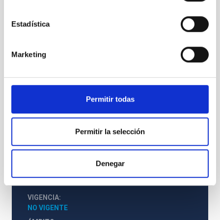
Estadística
SSUB
QUIJOTE Source Substractor Facility
Marketing
Telescopio
Permitir todas
Permitir la selección
Q-U-I Joint Tenerife
QUIJOTE I y II
Experimento
Ø 250.00 cm
Denegar
VIGENCIA
NO VIGENTE