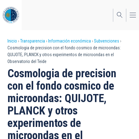
Pasar
al
contenido
principal
Sobrescribir
Inicio
Transparencia
Información económica
Subvenciones
Cosmologia de precision con el fondo cosmico de microondas:
enlaces
QUIJOTE, PLANCK y otros experimentos de microondas en el
Observatorio del Teide
de
Cosmologia de precision
ayuda
con el fondo cosmico de
a
microondas: QUIJOTE,
la
navegación
PLANCK y otros
experimentos de
microondas en el