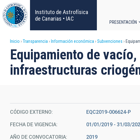
Pasar
al
Instituto de Astrofísica
contenido
de Canarias • IAC
PRESENTACIÓN
principal
Navega
Sobrescribir
Inicio
Transparencia
Información económica
Subvenciones
Equipami
principa
Equipamiento de vacío, 
enlaces
infraestructuras criogé
de
ayuda
a
la
CÓDIGO EXTERNO
EQC2019-006624-P
FECHA DE VIGENCIA
01/01/2019 - 31/03/20
navegación
AÑO DE CONVOCATORIA
2019