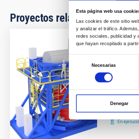
Esta página web usa cookie
Proyectos relacionados
Las cookies de este sitio we
y analizar el tráfico. Ademá
redes sociales, publicidad y
que hayan recopilado a parti
HARMONI
Selección
HARMONI es u
Necesarias
de
para el ELT e
consentimiento
espectrógrafo
rango óptico 
varía entre R
María Beg
Denegar
Evencio
Me
En ejecuci