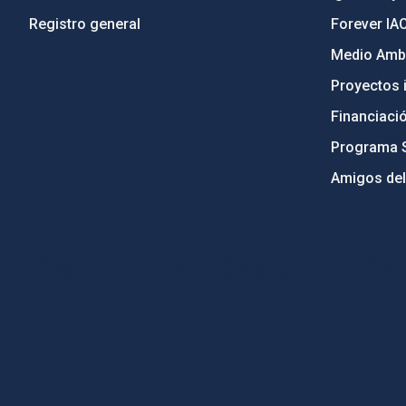
Registro general
Forever IA
Medio Ambi
Proyectos i
Financiaci
Programa 
Amigos del
PostFooter > Newsletter link