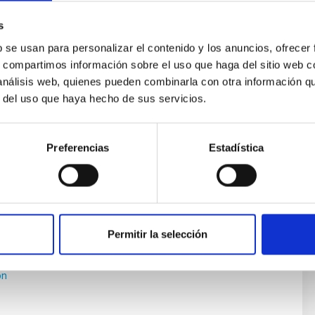
s
b se usan para personalizar el contenido y los anuncios, ofrecer
s, compartimos información sobre el uso que haga del sitio web 
 análisis web, quienes pueden combinarla con otra información q
r del uso que haya hecho de sus servicios.
no de los dos instrumentos científicos de primera luz
Preferencias
Estadística
uropeo (Extremely Large Telescope). Es un
 de campo integral de alta resolución angular, en el
e infrarrojo cercano, y con una resolución espectral que
 ~ 4000 y R ~ 20000
oña
García Lorenzo
Permitir la selección
diavilla Gradolph
ón