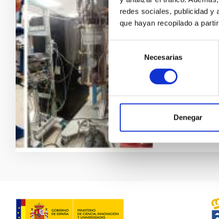
Laborator
redes sociales, publicidad y
(LISA)
que hayan recopilado a parti
Laboratorio d
Selección
astronómicos
Necesarias
de
Enrique
Jo
consentimiento
Luis Ferna
José Javie
Denegar