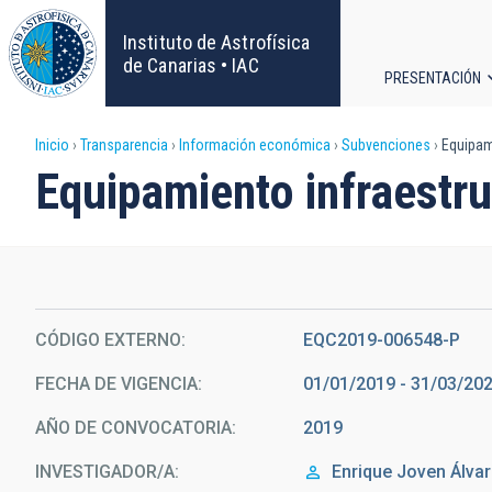
Pasar
al
Instituto de Astrofísica
contenido
de Canarias • IAC
PRESENTACIÓN
principal
Navega
Sobrescribir
Inicio
Transparencia
Información económica
Subvenciones
Equipami
principa
Equipamiento infraestr
enlaces
de
ayuda
CÓDIGO EXTERNO
EQC2019-006548-P
a
FECHA DE VIGENCIA
01/01/2019 - 31/03/20
la
AÑO DE CONVOCATORIA
2019
navegación
INVESTIGADOR/A
Enrique
Joven Álva