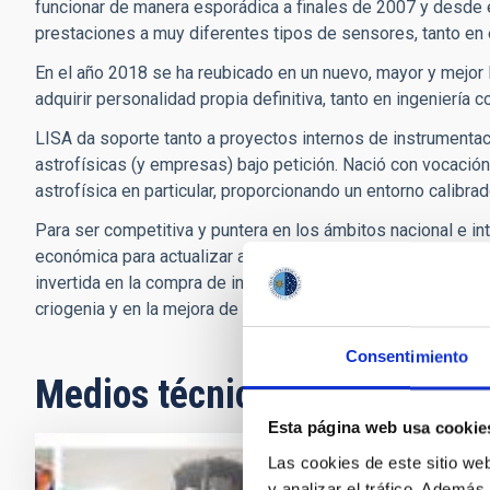
funcionar de manera esporádica a finales de 2007 y desde
prestaciones a muy diferentes tipos de sensores, tanto en el
En el año 2018 se ha reubicado en un nuevo, mayor y mejor la
adquirir personalidad propia definitiva, tanto en ingenierí
LISA da soporte tanto a proyectos internos de instrumentac
astrofísicas (y empresas) bajo petición. Nació con vocación 
astrofísica en particular, proporcionando un entorno calibr
Para ser competitiva y puntera en los ámbitos nacional e in
económica para actualizar algunos de sus equipos ya identifi
invertida en la compra de instrumentación concreta, princip
criogenia y en la mejora de prestaciones del Sistema de Ca
Consentimiento
Medios técnicos relacionado
Esta página web usa cookie
Las cookies de este sitio we
y analizar el tráfico. Ademá