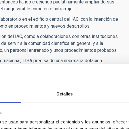
 entonces ha ido creciendo paulatinamente ampliando sus
 rango visible como en el infrarrojo.
boratorio en el edificio central del IAC, con la intención de
a como en procedimientos y nuevos desarrollos.
ión del IAC, como a colaboraciones con otras instituciones
de servir a la comunidad científica en general y a la
ado, un personal entrenado y unos procedimientos probados.
ternacional, LISA precisa de una necesaria dotación
cados (bancos de calibración visible e infrarrojo), que será
almente en el ámbito de los posicionadores en vacío y
libración en el rango Visible.
Detalles
s
s
b se usan para personalizar el contenido y los anuncios, ofrecer
s, compartimos información sobre el uso que haga del sitio web 