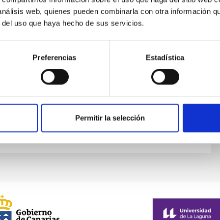
io de Imagen y Sensores de Astronomía
 análisis web, quienes pueden combinarla con otra información q
r del uso que haya hecho de sus servicios.
edicado a la caracterización de detectores
.
Preferencias
Estadística
ven Álvarez
ndo
Rodríguez Ramos
r
Díaz García
Permitir la selección