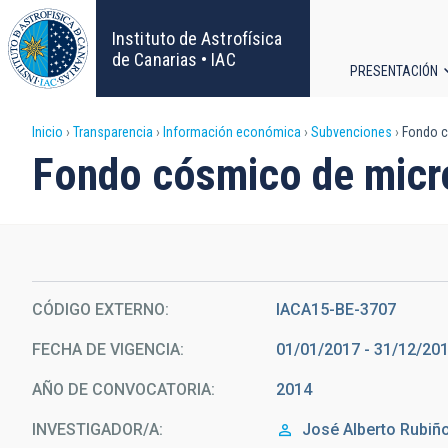
Pasar
al
Instituto de Astrofísica
contenido
de Canarias • IAC
PRESENTACIÓN
principal
Navega
Sobrescribir
Inicio
Transparencia
Información económica
Subvenciones
Fondo c
principa
Fondo cósmico de micr
enlaces
de
ayuda
CÓDIGO EXTERNO
IACA15-BE-3707
a
FECHA DE VIGENCIA
01/01/2017 - 31/12/20
la
AÑO DE CONVOCATORIA
2014
navegación
INVESTIGADOR/A
José Alberto
Rubiño