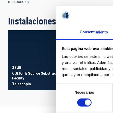
microondas.
Instalaciones relacionadas
Consentimiento
Q-U-I Joint Tener
QUIJOTE I y II
Esta página web usa cookie
Experimento
Ø 2
Las cookies de este sitio we
y analizar el tráfico. Ademá
SSUB
redes sociales, publicidad y
QUIJOTE Source Substractor
que hayan recopilado a parti
Facility
Telescopio
Selección
Necesarias
de
consentimiento