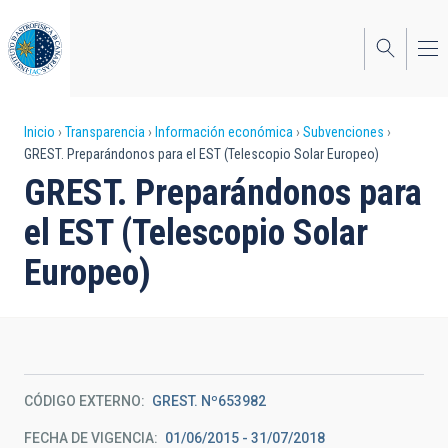
Pasar
al
contenido
principal
Sobrescribir
Inicio
Transparencia
Información económica
Subvenciones
GREST. Preparándonos para el EST (Telescopio Solar Europeo)
enlaces
GREST. Preparándonos para
de
el EST (Telescopio Solar
ayuda
Europeo)
a
la
navegación
CÓDIGO EXTERNO
GREST. Nº653982
FECHA DE VIGENCIA
01/06/2015 - 31/07/2018