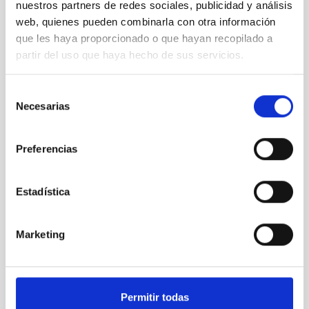
nuestros partners de redes sociales, publicidad y análisis
web, quienes pueden combinarla con otra información
que les haya proporcionado o que hayan recopilado a
GREST
partir del uso que haya hecho de sus servicios.
Getting Ready for the EST
Instrumento
Selección
Necesarias
de
consentimiento
VIGENCIA
NO VIGENTE
Preferencias
ÁMBITO
EUROPEO
Estadística
TIPO DE FINANCIACIÓN
PÚBLICA
Marketing
Permitir todas