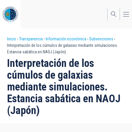
Pasar
al
contenido
principal
Sobrescribir
Inicio
Transparencia
Información económica
Subvenciones
Interpretación de los cúmulos de galaxias mediante simulaciones.
enlaces
Estancia sabática en NAOJ (Japón)
de
Interpretación de los
ayuda
cúmulos de galaxias
a
mediante simulaciones.
la
Estancia sabática en NAOJ
navegación
(Japón)