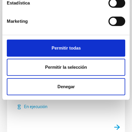
Estadística
Marketing
Estrellas de Baja Masa, Enanas Marrones y
Planetas
Se investigan los procesos que conducen a la
formación de estrellas de baja masa, enanas
Permitir todas
marrones y exoplanetas y caracterizar las
propiedades físicas de estos astros en varias etapas
evolutivas. Las estrellas de muy baja masa y las
Permitir la selección
enanas marrones son probablemente los objetos
más numerosos de nuestra Galaxia, pero no por ello
están
Denegar
Rafael
Rebolo López
En ejecución