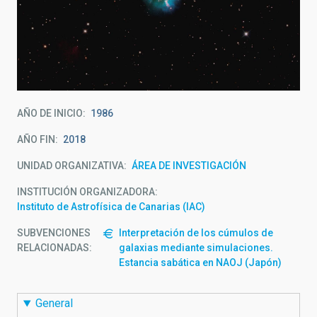
AÑO DE INICIO
1986
AÑO FIN
2018
UNIDAD ORGANIZATIVA
ÁREA DE INVESTIGACIÓN
INSTITUCIÓN ORGANIZADORA
Instituto de Astrofísica de Canarias (IAC)
SUBVENCIONES
Interpretación de los cúmulos de
RELACIONADAS:
galaxias mediante simulaciones.
Estancia sabática en NAOJ (Japón)
General