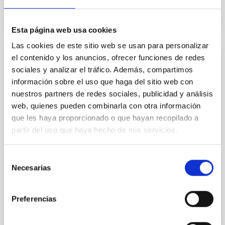
Esta página web usa cookies
Las cookies de este sitio web se usan para personalizar
el contenido y los anuncios, ofrecer funciones de redes
Física solar espacial y tiempo espacial
sociales y analizar el tráfico. Además, compartimos
información sobre el uso que haga del sitio web con
El proyecto coordinado "Física solar espacial y tiempo
espacial" tiene como objetivo avanzar en nuestra
nuestros partners de redes sociales, publicidad y análisis
comprensión del Sol y de su influencia en el entorno
web, quienes pueden combinarla con otra información
terrestre mediante instrumentación aeroespacial de
que les haya proporcionado o que hayan recopilado a
vanguardia e investigación científica. Liderado por el
partir del uso que haya hecho de sus servicios.
consorcio S3PC, que agrupa a cinco instituciones
españolas (IAA, INTA, UV, IDR-UPM e
Selección
Christoph Alexander
Kuckein
Necesarias
de
consentimiento
En ejecución
Preferencias