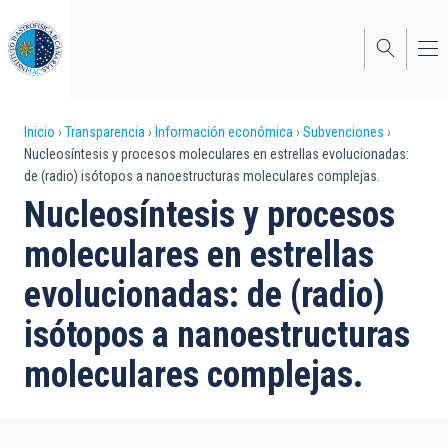
Pasar
al
contenido
principal
Sobrescribir
Inicio
Transparencia
Información económica
Subvenciones
Nucleosíntesis y procesos moleculares en estrellas evolucionadas:
enlaces
de (radio) isótopos a nanoestructuras moleculares complejas.
de
Nucleosíntesis y procesos
ayuda
moleculares en estrellas
a
evolucionadas: de (radio)
la
isótopos a nanoestructuras
navegación
moleculares complejas.