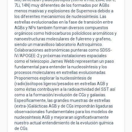
7Li, 14N) muy diferentes de los formados por AGBs
menos masivas y explosiones de Supernova debido a
los diferentes mecanismos de nucleosíntesis. Las
estrellas evolucionadas en la fase de transición entre
AGBs y NPs también forman diversos compuestos
orgánicos como hidrocarburos policíclicos aromáticos y
nanoestructuras moleculares de fulereno y grafeno,
siendo un maravilloso laboratorio Astroquímico.
Colaboraciones astronómicas punteras como SDSS-
IV/APOGEE-2 y próximas instalaciones espaciales
como el telescopio James Webb representan un paso
fundamental para entender la nucleosíntesis y los
procesos moleculares en estrellas evolucionadas.
Proponemos explorar la nucleosíntesis de
(radio)isótopos ligeros/pesados en estrellas AGB y
como éstas contribuyen a la radioactividad del SST así
como a la formación/evolución de CGs y galaxias.
Específicamente, las grandes muestras de estrellas
(extra-)Galácticas AGB y de CGs impondrán ligaduras
observacionales fundamentales para los modelos de
nucleosíntesis AGB y mejoraran significativamente
nuestro actual entendimiento de la evolución química
de CGs.