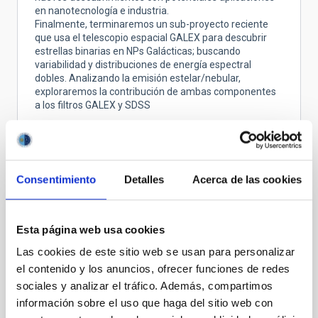
en nanotecnología e industria.
Finalmente, terminaremos un sub-proyecto reciente
que usa el telescopio espacial GALEX para descubrir
estrellas binarias en NPs Galácticas; buscando
variabilidad y distribuciones de energía espectral
dobles. Analizando la emisión estelar/nebular,
exploraremos la contribución de ambas componentes
a los filtros GALEX y SDSS
Proyectos relacionados
Consentimiento
Detalles
Acerca de las cookies
Nucleosíntesis y procesos moleculares en
Esta página web usa cookies
los últimos estados de la evolución estelar
Las cookies de este sitio web se usan para personalizar
Las estrellas de masa baja e intermedia (M < 8
el contenido y los anuncios, ofrecer funciones de redes
masas solares, Ms) representan la mayoría de
sociales y analizar el tráfico. Además, compartimos
estrellas en el Cosmos y terminan sus vidas en la
información sobre el uso que haga del sitio web con
Rama Asintótica de las Gigantes (AGB) - justo antes