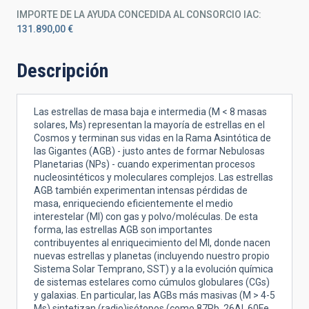
IMPORTE DE LA AYUDA CONCEDIDA AL CONSORCIO IAC
131.890,00 €
Descripción
Las estrellas de masa baja e intermedia (M < 8 masas
solares, Ms) representan la mayoría de estrellas en el
Cosmos y terminan sus vidas en la Rama Asintótica de
las Gigantes (AGB) - justo antes de formar Nebulosas
Planetarias (NPs) - cuando experimentan procesos
nucleosintéticos y moleculares complejos. Las estrellas
AGB también experimentan intensas pérdidas de
masa, enriqueciendo eficientemente el medio
interestelar (MI) con gas y polvo/moléculas. De esta
forma, las estrellas AGB son importantes
contribuyentes al enriquecimiento del MI, donde nacen
nuevas estrellas y planetas (incluyendo nuestro propio
Sistema Solar Temprano, SST) y a la evolución química
de sistemas estelares como cúmulos globulares (CGs)
y galaxias. En particular, las AGBs más masivas (M > 4-5
Ms) sintetizan (radio)isótopos (como 87Rb, 26Al, 60Fe,