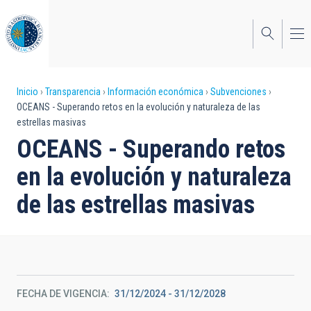
Pasar
al
contenido
principal
Sobrescribir
Inicio
Transparencia
Información económica
Subvenciones
OCEANS - Superando retos en la evolución y naturaleza de las
enlaces
estrellas masivas
de
OCEANS - Superando retos
ayuda
en la evolución y naturaleza
a
de las estrellas masivas
la
navegación
FECHA DE VIGENCIA
31/12/2024 - 31/12/2028