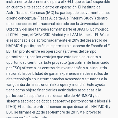
instrumento de primera luz para el E-ELT que estará disponible
en cuanto el telescopio entre en operación. El Instituto de
Astrofísica de Canarias (IAC) ha participado activamente en su
diseño conceptual (Fases A, delta-A e "Interim Study") dentro
de un consorcio internacional liderado por la Universidad de
Oxford, y del que también forman parte el UKATC- Edimburgo,
el CRAL-Lyon, el CAB/CSIC-Madrid y el LAM-Marsella. El IAC es
el responsable de aproximadamente el 20% del desarrollo de
HARMONI, participación que permitirá el acceso de España al E-
ELT tan pronto entre en operación (a través del tiempo
garantizado), con las ventajas que esto tiene en cuanto a
oportunidad científica. Este proyecto (parcialmente financiado
por ESO) ofrece a los centros de investigación y a la industria
nacional, la posibilidad de ganar experiencia en desarrollos de
alta tecnología en instrumentación avanzada y situarnos a la
vanguardia de la astronomía Europea y mundial. Este ayuda
tiene como objeto financiar las actividades asociadas a la
participación española en el desarrollo de HARMONI y del
sistema asociado de óptica adaptativa por tomografía láser (H-
LTAO). El contrato entre el consorcio que desarrolla HARMONI y
ESO se firmará el 22 de septiembre de 2015 y el proyecto
comenzará oficialmente.