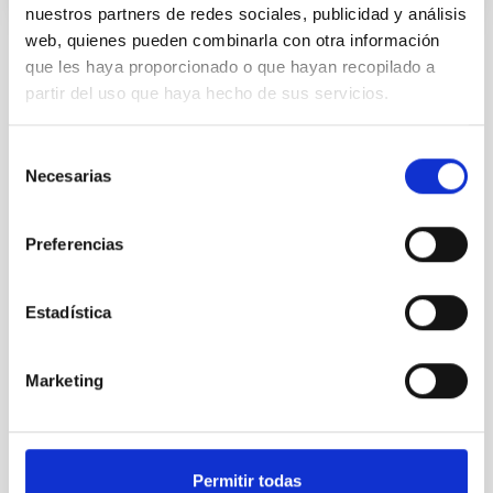
nuestros partners de redes sociales, publicidad y análisis
web, quienes pueden combinarla con otra información
Instalaciones relacionadas
que les haya proporcionado o que hayan recopilado a
partir del uso que haya hecho de sus servicios.
Selección
Necesarias
de
consentimiento
Preferencias
Estadística
Marketing
E-ELT
European Extremely Large Telescope
Nocturno
Permitir todas