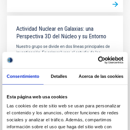
Actividad Nuclear en Galaxias: una
Perspectiva 3D del Núcleo y su Entorno
Nuestro grupo se divide en dos líneas principales de
investigación. En primer lugar, el estudio de los
vientos producidos por cuásares luminosos
oscurecidos y del impacto que estos tienen en sus
galaxias anfitrionas (retroalimentación del AGN).
Consentimiento
Detalles
Acerca de las cookies
Como parte de este proyecto, denominado QSOFEED
(Quasar Feedback) hemos obtenido observaciones
Cristina
Ramos Almeida
Esta página web usa cookies
En ejecución
Las cookies de este sitio web se usan para personalizar
el contenido y los anuncios, ofrecer funciones de redes
sociales y analizar el tráfico. Además, compartimos
información sobre el uso que haga del sitio web con