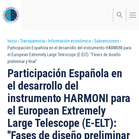
Pasar
al
contenido
principal
Sobrescribir
Inicio
Transparencia
Información económica
Subvenciones
Participación Española en el desarrollo del instrumento HARMONI para
enlaces
el European Extremely Large Telescope (E-ELT): "Fases de diseño
preliminar y final"
de
Participación Española en
ayuda
el desarrollo del
a
instrumento HARMONI para
la
navegación
el European Extremely
Large Telescope (E-ELT):
"Fases de diseño preliminar