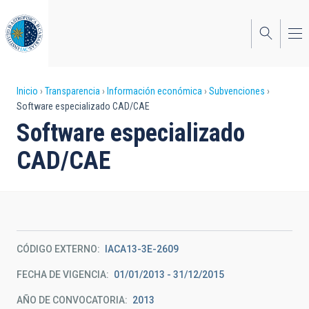
Pasar
al
contenido
principal
Sobrescribir
Inicio
Transparencia
Información económica
Subvenciones
Software especializado CAD/CAE
enlaces
Software especializado
de
CAD/CAE
ayuda
a
la
navegación
CÓDIGO EXTERNO
IACA13-3E-2609
FECHA DE VIGENCIA
01/01/2013 - 31/12/2015
AÑO DE CONVOCATORIA
2013