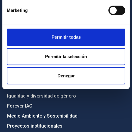
Cómo llegar al IAC
Marketing
Directorio de personal
Biblioteca
Permitir todas
Registro general
INFORMACIÓN INSTITUCIONAL
Permitir la selección
Legislación
Transparencia
Denegar
Código ético y política antifraude
Igualdad y diversidad de género
Forever IAC
Medio Ambiente y Sostenibilidad
Proyectos institucionales