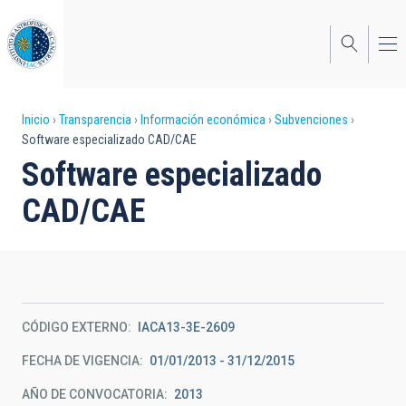
Pasar
al
contenido
principal
Sobrescribir
Inicio
Transparencia
Información económica
Subvenciones
Software especializado CAD/CAE
enlaces
Software especializado
de
CAD/CAE
ayuda
a
la
navegación
CÓDIGO EXTERNO
IACA13-3E-2609
FECHA DE VIGENCIA
01/01/2013 - 31/12/2015
AÑO DE CONVOCATORIA
2013