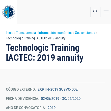
Pasar
al
contenido
principal
Sobrescribir
Inicio
Transparencia
Información económica
Subvenciones
Technologic Training IACTEC: 2019 annuity
enlaces
Technologic Training
de
IACTEC: 2019 annuity
ayuda
a
la
navegación
CÓDIGO EXTERNO
EXP. IN-2019 SUBVC-002
FECHA DE VIGENCIA
02/05/2019 - 30/06/2020
AÑO DE CONVOCATORIA
2019