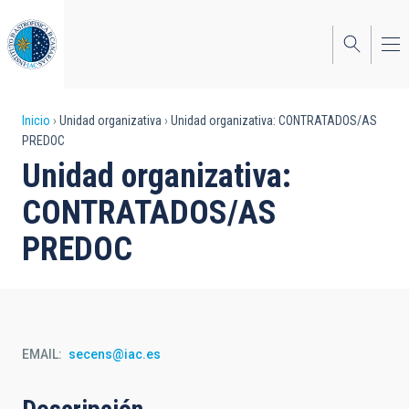
Pasar
al
contenido
principal
Sobrescribir
Inicio
Unidad organizativa
Unidad organizativa: CONTRATADOS/AS
PREDOC
enlaces
Unidad organizativa:
de
CONTRATADOS/AS
ayuda
PREDOC
a
la
navegación
EMAIL
secens@iac.es