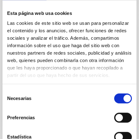
Esta página web usa cookies
Las cookies de este sitio web se usan para personalizar
el contenido y los anuncios, ofrecer funciones de redes
EMPLEO
sociales y analizar el tráfico. Además, compartimos
Tres Contratos Predoctorales en el marco
información sobre el uso que haga del sitio web con
del Proyecto "Substellar European
nuestros partners de redes sociales, publicidad y análisis
Research Council Advanced Grant" (PS-
web, quienes pueden combinarla con otra información
2023-047)
que les haya proporcionado o que hayan recopilado a
partir del uso que haya hecho de sus servicios.
TRES CONTRATOS PRE-DOCTORALES EN EL IAC
(Ref. PS-2023-047) El IAC (Tenerife) anuncia TRES
contratos pre-doctorales en Astrofísica en el marco
Selección
del proyecto de...
Necesarias
de
consentimiento
Preferencias
Estadística