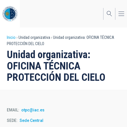
Pasar
al
contenido
principal
Sobrescribir
Inicio
Unidad organizativa
Unidad organizativa: OFICINA TÉCNICA
PROTECCIÓN DEL CIELO
enlaces
Unidad organizativa:
de
OFICINA TÉCNICA
ayuda
PROTECCIÓN DEL CIELO
a
la
navegación
EMAIL
otpc@iac.es
SEDE
Sede Central