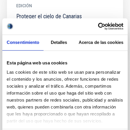
EDICIÓN
Proteger el cielo de Canarias
Protecting the sky over the Canaries
Consentimiento
Detalles
Acerca de las cookies
Esta página web usa cookies
Las cookies de este sitio web se usan para personalizar
EDICIÓN
el contenido y los anuncios, ofrecer funciones de redes
sociales y analizar el tráfico. Además, compartimos
Uso de proyectores en el ámbito de la Ley
información sobre el uso que haga del sitio web con
del Cielo
nuestros partners de redes sociales, publicidad y análisis
Uso de proyectores en el ámbito de la Ley del Cielo
web, quienes pueden combinarla con otra información
que les haya proporcionado o que hayan recopilado a
partir del uso que haya hecho de sus servicios.