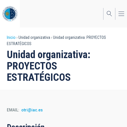
Pasar
al
contenido
principal
Sobrescribir
Inicio
Unidad organizativa
Unidad organizativa: PROYECTOS
ESTRATÉGICOS
enlaces
Unidad organizativa:
de
PROYECTOS
ayuda
ESTRATÉGICOS
a
la
navegación
EMAIL
otri@iac.es