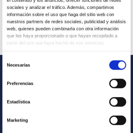
el contenido y los anuncios, ofrecer funciones de redes
sociales y analizar el tráfico. Además, compartimos
información sobre el uso que haga del sitio web con
nuestros partners de redes sociales, publicidad y análisis
web, quienes pueden combinarla con otra información
que les haya proporcionado o que hayan recopilado a
partir del uso que haya hecho de sus servicios.
Selección
Necesarias
de
INFORMACIÓN GENERAL
consentimiento
Preferencias
Contacto
Cómo llegar al IAC
Estadística
Directorio de personal
Biblioteca
Marketing
Registro general