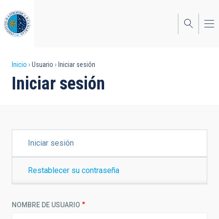
Pasar
al
contenido
principal
Sobrescribir
Inicio
Usuario
Iniciar sesión
Iniciar sesión
enlaces
de
ayuda
a
SOLAPAS
Iniciar sesión
PRINCIPALES
la
navegación
Restablecer su contraseña
NOMBRE DE USUARIO