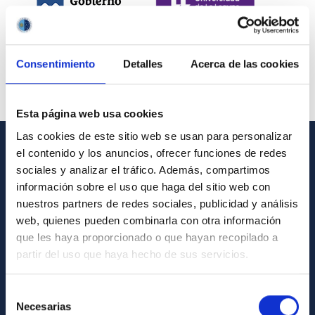
Consentimiento
Detalles
Acerca de las cookies
Esta página web usa cookies
Las cookies de este sitio web se usan para personalizar
el contenido y los anuncios, ofrecer funciones de redes
INFORMACIÓN GENERAL
sociales y analizar el tráfico. Además, compartimos
información sobre el uso que haga del sitio web con
Contacto
nuestros partners de redes sociales, publicidad y análisis
Cómo llegar al IAC
web, quienes pueden combinarla con otra información
que les haya proporcionado o que hayan recopilado a
Directorio de personal
partir del uso que haya hecho de sus servicios.
Biblioteca
Registro general
Selección
Necesarias
de