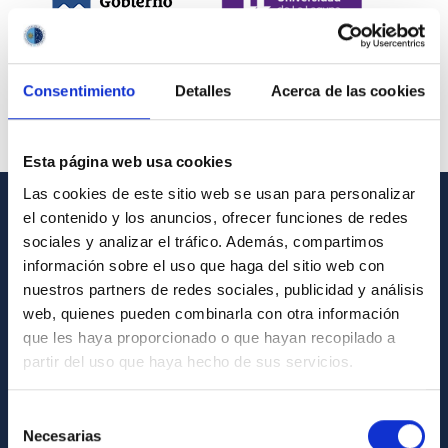
Consentimiento
Detalles
Acerca de las cookies
Esta página web usa cookies
Las cookies de este sitio web se usan para personalizar
el contenido y los anuncios, ofrecer funciones de redes
INFORMACIÓN GENERAL
sociales y analizar el tráfico. Además, compartimos
información sobre el uso que haga del sitio web con
Contacto
nuestros partners de redes sociales, publicidad y análisis
Cómo llegar al IAC
web, quienes pueden combinarla con otra información
que les haya proporcionado o que hayan recopilado a
Directorio de personal
partir del uso que haya hecho de sus servicios.
Biblioteca
Registro general
Selección
Necesarias
de