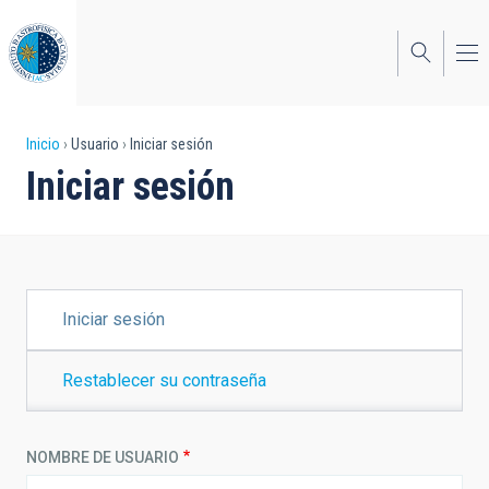
Pasar
al
contenido
principal
Sobrescribir
Inicio
Usuario
Iniciar sesión
Iniciar sesión
enlaces
de
ayuda
a
SOLAPAS
Iniciar sesión
PRINCIPALES
la
navegación
Restablecer su contraseña
NOMBRE DE USUARIO