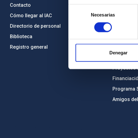
Contacto
Legislació
Selección
Necesarias
de
Cómo llegar al IAC
Transparen
consentimiento
Directorio de personal
Código étic
Biblioteca
Igualdad y 
Registro general
Forever IA
Denegar
Medio Ambi
Proyectos i
Financiaci
Programa 
Amigos del
PostFooter > Newsletter link