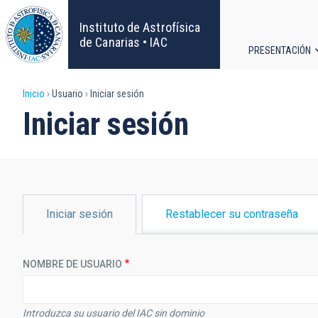
Pasar
al
Instituto de Astrofísica
contenido
de Canarias • IAC
PRESENTACIÓN
principal
Navega
Sobrescribir
Inicio
Usuario
Iniciar sesión
principa
Iniciar sesión
enlaces
de
ayuda
SOLAPAS
Iniciar sesión
Restablecer su contraseña
PRINCIPALES
a
la
NOMBRE DE USUARIO
navegación
Introduzca su usuario del IAC sin dominio