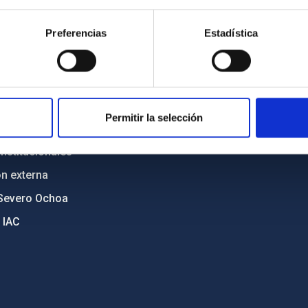
n
Mapa web
Preferencias
Estadística
cia
Políticas de privacidad
o y política antifraude
Aviso legal
diversidad de género
Política de cookies
C
Accesibilidad
Permitir la selección
ente y Sostenibilidad
nstitucionales
ón externa
Severo Ochoa
 IAC