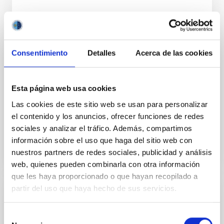
NOTICIA
El IAC acoge la reunión del Comité del
Programa Científico de la ESA en las
Consentimiento
Detalles
Acerca de las cookies
instalaciones de IACTEC
Las instalaciones de IACTEC, el espacio de
Esta página web usa cookies
transferencia tecnológica y colaboración empresarial
del Instituto de Astrofísica de Canarias (IAC), acogen
Las cookies de este sitio web se usan para personalizar
los días...
el contenido y los anuncios, ofrecer funciones de redes
sociales y analizar el tráfico. Además, compartimos
información sobre el uso que haga del sitio web con
nuestros partners de redes sociales, publicidad y análisis
web, quienes pueden combinarla con otra información
que les haya proporcionado o que hayan recopilado a
partir del uso que haya hecho de sus servicios.
NOTICIA
El IAC reúne a su Comisión Asesora de
Selección