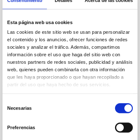
Consentimiento
Detalles
Acerca de las cookies
seguir el acontecimiento a través del proyecto
Eclipse Inclusivo del Instituto de Ciencias del Espacio
(ICE-ISIC). Esta opción se ofrecerá dentro de un
Esta página web usa cookies
punto habilitado en el recinto del Cristo del Otero. En
este espacio de sonificación cualquier persona podrá
Las cookies de este sitio web se usan para personalizar
disfrutar el eclipse a través
el contenido y los anuncios, ofrecer funciones de redes
sociales y analizar el tráfico. Además, compartimos
Fecha de publicación
05/08/2026 - 10:30:04
información sobre el uso que haga del sitio web con
nuestros partners de redes sociales, publicidad y análisis
web, quienes pueden combinarla con otra información
que les haya proporcionado o que hayan recopilado a
partir del uso que haya hecho de sus servicios.
NOTA DE PRENSA
Selección
Necesarias
¿Cómo mueren las galaxias? La respuesta
de
en la nueva edición del programa Soñando
consentimiento
estrellas en La Radio Canaria
Preferencias
El programa de divulgación científica del Instituto de