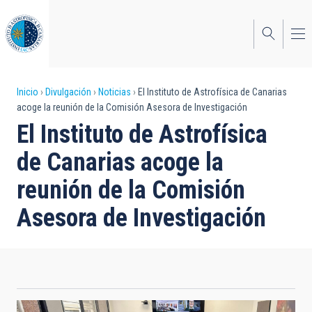
Pasar
al
contenido
principal
Sobrescribir
Inicio
Divulgación
Noticias
El Instituto de Astrofísica de Canarias
acoge la reunión de la Comisión Asesora de Investigación
enlaces
El Instituto de Astrofísica
de
de Canarias acoge la
ayuda
reunión de la Comisión
a
Asesora de Investigación
la
navegación