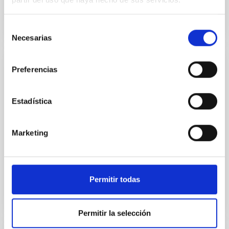
Selección
Necesarias
de
consentimiento
Preferencias
NOTICIA
Fallece Francisco Sánchez, director
fundador del Instituto de Astrofísica de
Estadística
Canarias
El Instituto de Astrofísica de Canarias (IAC) comunica
Marketing
el fallecimiento de su director fundador, el profesor
Francisco Sánchez Martínez, quien con su tesón...
Permitir todas
Permitir la selección