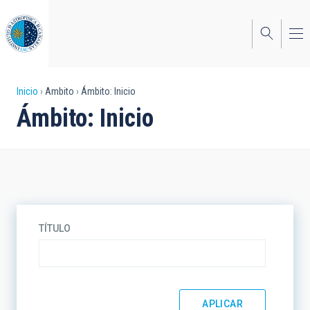
Pasar
al
contenido
principal
Sobrescribir
Inicio
Ambito
Ámbito: Inicio
Ámbito: Inicio
enlaces
de
ayuda
a
la
TÍTULO
navegación