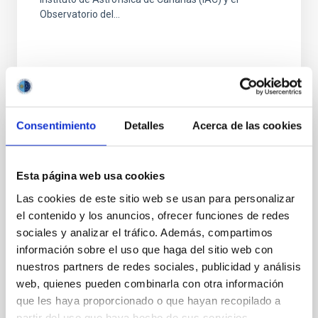
Observatorio del...
Consentimiento
Detalles
Acerca de las cookies
NOTICIA
El IAC recibe este otoño a un nuevo grupo
Esta página web usa cookies
de personal investigador dentro del
Las cookies de este sitio web se usan para personalizar
programa de Visitantes de Fundación
el contenido y los anuncios, ofrecer funciones de redes
Occident
sociales y analizar el tráfico. Además, compartimos
El programa Investigadores Visitantes Fundación
información sobre el uso que haga del sitio web con
Occident del Instituto de Astrofísica de Canarias
nuestros partners de redes sociales, publicidad y análisis
(IAC) sigue su curso con la recepción de un nuevo
web, quienes pueden combinarla con otra información
grupo de...
que les haya proporcionado o que hayan recopilado a
partir del uso que haya hecho de sus servicios.