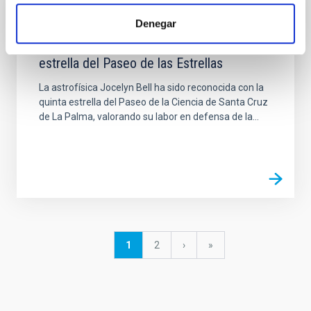
NOTICIA
Denegar
Jocelyn Bell, reconocida con la quinta
estrella del Paseo de las Estrellas
La astrofísica Jocelyn Bell ha sido reconocida con la
quinta estrella del Paseo de la Ciencia de Santa Cruz
de La Palma, valorando su labor en defensa de la...
Paginación
Página
1
Página
2
Siguiente
›
última
»
actual
página
página