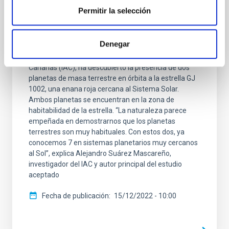
ESPRESSO y CARMENES descubren dos
Permitir la selección
exotierras potencialmente habitables en
una estrella cercana al Sol
Denegar
Un equipo científico internacional, liderado por
personal investigador del Instituto de Astrofísica de
Canarias (IAC), ha descubierto la presencia de dos
planetas de masa terrestre en órbita a la estrella GJ
1002, una enana roja cercana al Sistema Solar.
Ambos planetas se encuentran en la zona de
habitabilidad de la estrella. “La naturaleza parece
empeñada en demostrarnos que los planetas
terrestres son muy habituales. Con estos dos, ya
conocemos 7 en sistemas planetarios muy cercanos
al Sol”, explica Alejandro Suárez Mascareño,
investigador del IAC y autor principal del estudio
aceptado
Fecha de publicación
15/12/2022 - 10:00