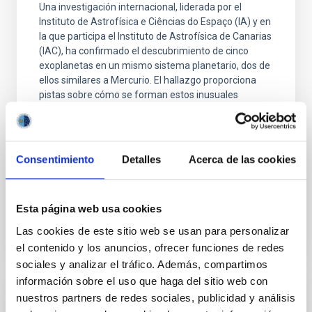
Una investigación internacional, liderada por el
Instituto de Astrofísica e Ciências do Espaço (IA) y en
la que participa el Instituto de Astrofísica de Canarias
(IAC), ha confirmado el descubrimiento de cinco
exoplanetas en un mismo sistema planetario, dos de
ellos similares a Mercurio. El hallazgo proporciona
pistas sobre cómo se forman estos inusuales
planetas de muy alta densidad. El estudio se publica
hoy en la revista Astronomy & Astrophysics. Un
equipo científico internacional ha encontrado un
sistema con tres supertierras y dos supermercurios
Consentimiento
Detalles
Acerca de las cookies
alrededor de la estrella fría HD 23472.
Fecha de publicación
27/09/2022 - 08:00
Esta página web usa cookies
Las cookies de este sitio web se usan para personalizar
el contenido y los anuncios, ofrecer funciones de redes
sociales y analizar el tráfico. Además, compartimos
información sobre el uso que haga del sitio web con
nuestros partners de redes sociales, publicidad y análisis
NOTA DE PRENSA