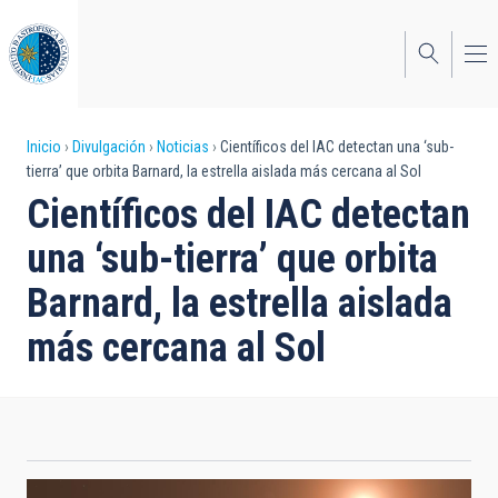
Pasar
al
contenido
principal
Sobrescribir
Inicio
Divulgación
Noticias
Científicos del IAC detectan una ‘sub-
tierra’ que orbita Barnard, la estrella aislada más cercana al Sol
enlaces
Científicos del IAC detectan
de
una ‘sub-tierra’ que orbita
ayuda
Barnard, la estrella aislada
a
más cercana al Sol
la
navegación