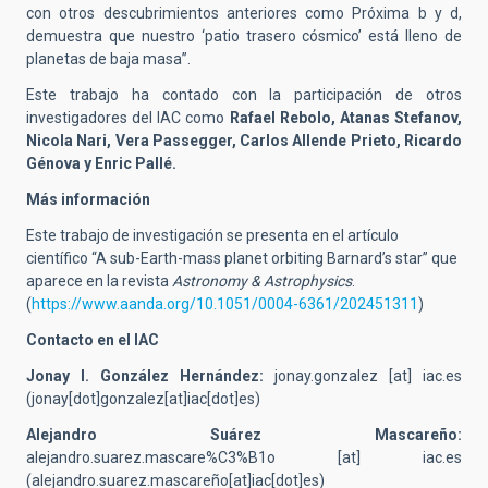
con otros descubrimientos anteriores como Próxima b y d,
demuestra que nuestro ‘patio trasero cósmico’ está lleno de
planetas de baja masa”.
Este trabajo ha contado con la participación de otros
investigadores del IAC como
Rafael Rebolo, Atanas Stefanov,
Nicola Nari, Vera Passegger, Carlos Allende Prieto, Ricardo
Génova y Enric Pallé.
Más información
Este trabajo de investigación se presenta en el artículo
científico “A sub-Earth-mass planet orbiting Barnard’s star” que
aparece en la revista
Astronomy & Astrophysics
.
(
https://www.aanda.org/10.1051/0004-6361/202451311
)
Contacto en el IAC
Jonay I. González Hernández:
jonay.gonzalez
[at]
iac.es
(jonay[dot]gonzalez[at]iac[dot]es)
Alejandro Suárez Mascareño:
alejandro.suarez.mascare%C3%B1o
[at]
iac.es
(alejandro.suarez.mascareño[at]iac[dot]es)