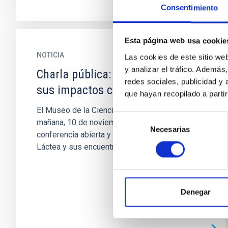
Consentimiento
Esta página web usa cookie
NOTICIA
Las cookies de este sitio we
y analizar el tráfico. Ademá
Charla pública: La Vía Láctea y
redes sociales, publicidad y
sus impactos con otras galaxias
que hayan recopilado a parti
El Museo de la Ciencia y el Cosmos acogerá
Selección
mañana, 10 de noviembre a las 18.00 horas, la
Necesarias
de
conferencia abierta y gratuita llamada “La Vía
consentimiento
Láctea y sus encuentros...
Denegar