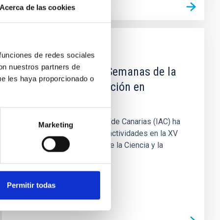
Acerca de las cookies
NOTICIA
 funciones de redes sociales
con nuestros partners de
Concluyen las XV Semanas de la
ue les haya proporcionado o
Ciencia y la Innovación en
Canarias
El Instituto de Astrofísica de Canarias (IAC) ha
Marketing
participado con diversas actividades en la XV
Edición de las Semanas de la Ciencia y la
Innovación organizadas...
Permitir todas