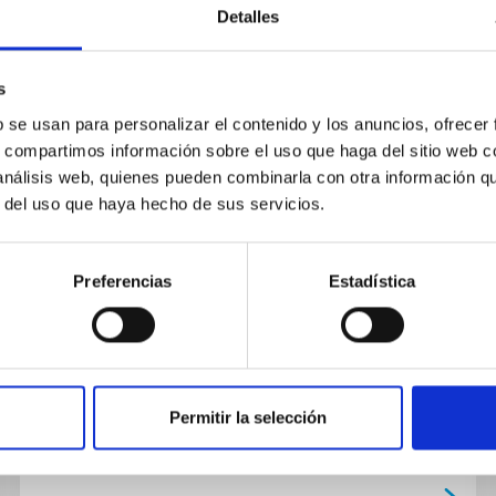
Detalles
s
NOTICIA
b se usan para personalizar el contenido y los anuncios, ofrecer
s, compartimos información sobre el uso que haga del sitio web 
Charla pública: “Formación y
 análisis web, quienes pueden combinarla con otra información q
evolución de las grandes
r del uso que haya hecho de sus servicios.
estructuras de nuestro Universo:
los cúmulos de galaxias”
Preferencias
Estadística
Mañana viernes, 26 de noviembre, a las 18
horas, en el Museo de la Ciencia y el Cosmos,
de Museos de Tenerife, tendrá lugar la charla
divulgativa “Formación y...
Permitir la selección