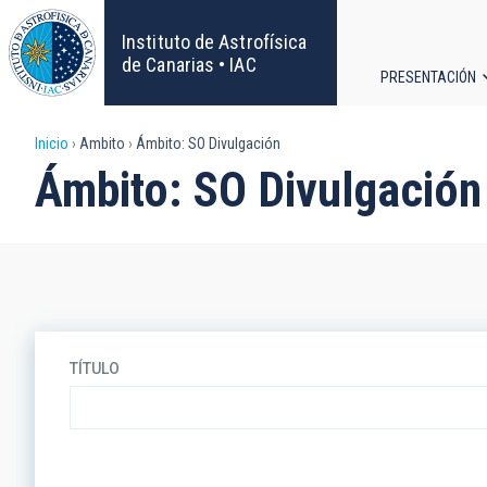
Pasar
al
Instituto de Astrofísica
contenido
de Canarias • IAC
PRESENTACIÓN
principal
Navega
Sobrescribir
Inicio
Ambito
Ámbito: SO Divulgación
principa
Ámbito: SO Divulgación
enlaces
de
ayuda
a
TÍTULO
la
navegación