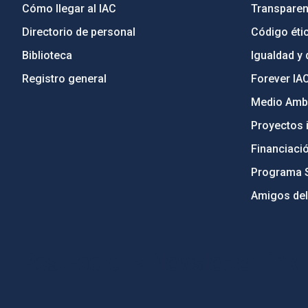
Cómo llegar al IAC
Transparen
Directorio de personal
Código étic
Biblioteca
Igualdad y 
Registro general
Forever IA
Medio Ambi
Proyectos i
Financiaci
Programa 
Amigos del
PostFooter > Newsletter link