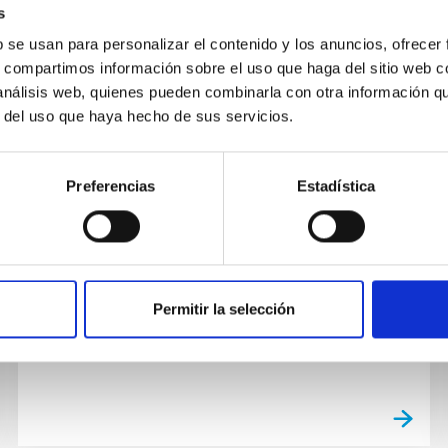
s
b se usan para personalizar el contenido y los anuncios, ofrecer
s, compartimos información sobre el uso que haga del sitio web 
 análisis web, quienes pueden combinarla con otra información q
BLOG
r del uso que haya hecho de sus servicios.
Ocultaciones planetarias por la
Luna: guía rápida para preparar
Preferencias
Estadística
tus observaciones
Las ocultaciones planetarias por la Luna
ocurren cuando nuestro satélite pasa por
delante de un planeta, lo que resulta en un
Permitir la selección
evento muy llamativo tanto...