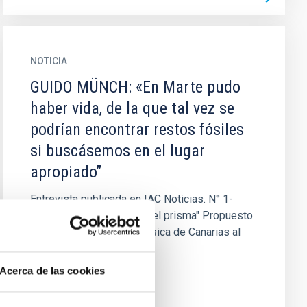
NOTICIA
GUIDO MÜNCH: «En Marte pudo
haber vida, de la que tal vez se
podrían encontrar restos fósiles
si buscásemos en el lugar
apropiado”
Entrevista publicada en IAC Noticias. N° 1-
1994. Sección "A través del prisma" Propuesto
por el Instituto de Astrofísica de Canarias al
«Premio Príncipe...
Acerca de las cookies