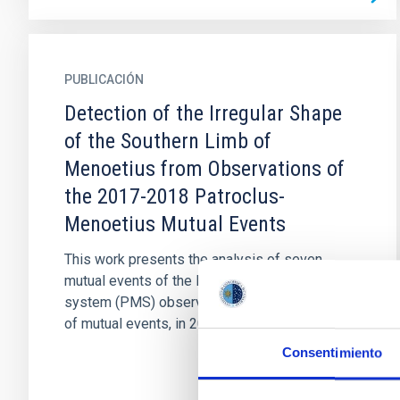
PUBLICACIÓN
Detection of the Irregular Shape
of the Southern Limb of
Menoetius from Observations of
the 2017-2018 Patroclus-
Menoetius Mutual Events
This work presents the analysis of seven
mutual events of the Patroclus-Menoetius
system (PMS) observed during the last season
of mutual events, in 2017-2018...
Consentimiento