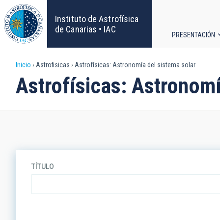
Pasar
al
Instituto de Astrofísica
contenido
de Canarias • IAC
PRESENTACIÓN
principal
Navega
Sobrescribir
Inicio
Astrofisicas
Astrofísicas: Astronomía del sistema solar
principa
Astrofísicas: Astronomí
enlaces
de
ayuda
a
TÍTULO
la
navegación