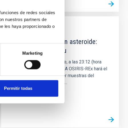
 funciones de redes sociales
con nuestros partners de
ue les haya proporcionado o
NOTICIA
Tocar y volver de un asteroide:
OSIRIS-REx y Bennu
Marketing
Este martes, 20 de octubre, a las 23:12 (hora
canaria), la nave de la NASA OSIRIS-REx hará el
primer intento para recoger muestras del
asteroide (101955) Bennu...
Permitir todas