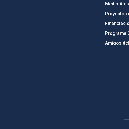
Medio Ambi
Proyectos i
Financiaci
Programa 
Amigos del
PostFooter > Newsletter link