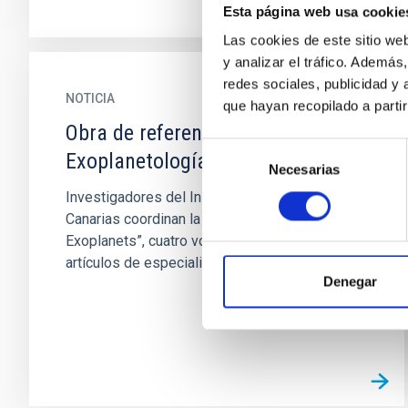
Esta página web usa cookie
Las cookies de este sitio we
y analizar el tráfico. Ademá
redes sociales, publicidad y
NOTICIA
que hayan recopilado a parti
Obra de referencia en
Selección
Exoplanetología
Necesarias
de
consentimiento
Investigadores del Instituto de Astrofísica de
Canarias coordinan la edición de “Handbook of
Exoplanets”, cuatro volúmenes con 160
artículos de especialistas en...
Denegar