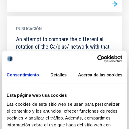
PUBLICACIÓN
An attempt to compare the differential
rotation of the Ca/plus/-network with that
of the photospheric plasma
Results of almost simultaneous observations of the
differential rotation of the Ca(plus) chromosphere
Consentimiento
Detalles
Acerca de las cookies
and the photospheric plasma are reported. The
observations...
Esta página web usa cookies
Las cookies de este sitio web se usan para personalizar
el contenido y los anuncios, ofrecer funciones de redes
sociales y analizar el tráfico. Además, compartimos
información sobre el uso que haga del sitio web con