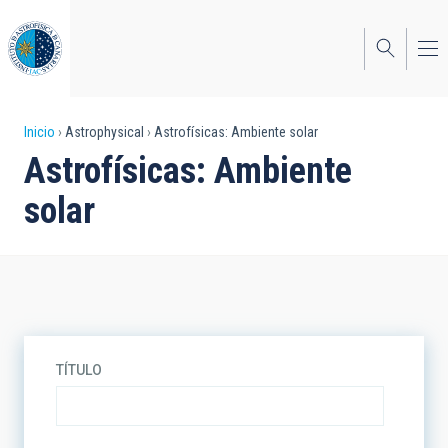
Pasar
al
contenido
principal
Sobrescribir
Inicio
Astrophysical
Astrofísicas: Ambiente solar
Astrofísicas: Ambiente
enlaces
solar
de
ayuda
a
la
navegación
TÍTULO