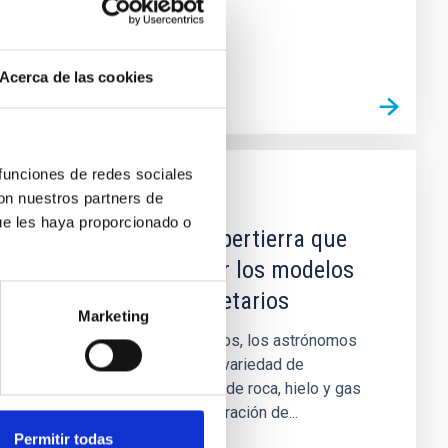
JWST/NIRSpec 2.8–5.2...
Acerca de las cookies
 funciones de redes sociales
con nuestros partners de
NOTICIA
ue les haya proporcionado o
Descubren una supertierra que
servirá para probar los modelos
atmosféricos planetarios
Marketing
Durante los últimos 25 años, los astrónomos
han descubierto una gran variedad de
exoplanetas compuestos de roca, hielo y gas
debido a la puesta en operación de...
Permitir todas