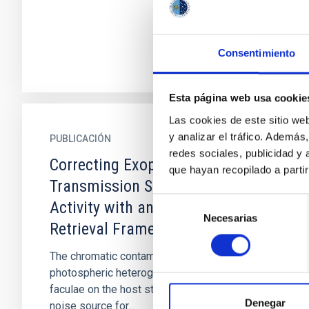
Consentimiento
Esta página web usa cookie
Las cookies de este sitio we
y analizar el tráfico. Ademá
PUBLICACIÓN
redes sociales, publicidad y
Correcting Exoplanet
que hayan recopilado a parti
Transmission Spectra for Stellar
Selección
Activity with an Optimized
Necesarias
de
Retrieval Framework
consentimiento
The chromatic contamination that arises from
photospheric heterogeneities, e.g., spots and
faculae on the host star presents a significant
Denegar
noise source for...