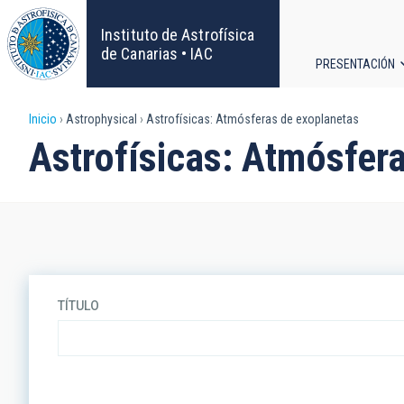
Pasar
al
Instituto de Astrofísica
contenido
de Canarias • IAC
PRESENTACIÓN
principal
Navega
Sobrescribir
Inicio
Astrophysical
Astrofísicas: Atmósferas de exoplanetas
principa
Astrofísicas: Atmósfer
enlaces
de
ayuda
a
TÍTULO
la
navegación