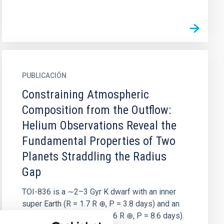
PUBLICACIÓN
Constraining Atmospheric
Composition from the Outflow:
Helium Observations Reveal the
Fundamental Properties of Two
Planets Straddling the Radius
Gap
TOI-836 is a ∼2–3 Gyr K dwarf with an inner
super Earth (R = 1.7 R ⊕, P = 3.8 days) and an
outer mini-Neptune (R = 2.6 R ⊕, P = 8.6 days).