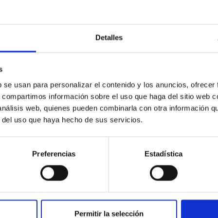
Detalles
s
b se usan para personalizar el contenido y los anuncios, ofrecer
s, compartimos información sobre el uso que haga del sitio web 
PUBLICACIÓN
 análisis web, quienes pueden combinarla con otra información q
Debris Disks Can Contaminate
r del uso que haya hecho de sus servicios.
Mid-infrared Exoplanet Spectra:
Evidence for a Circumstellar
Preferencias
Estadística
Debris Disk around Exoplanet
Host WASP-39
The signal from a transiting planet can be
diluted by astrophysical contamination. In the
Permitir la selección