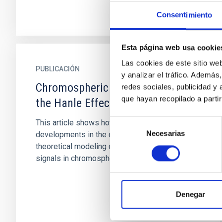
Consentimiento
Esta página web usa cookie
Las cookies de este sitio we
PUBLICACIÓN
y analizar el tráfico. Ademá
Chromospheric Magnetism and
redes sociales, publicidad y
que hayan recopilado a parti
the Hanle Effect
Selección
This article shows how some recent
Necesarias
de
developments in the observation and
consentimiento
theoretical modeling of weak polarization
signals in chromospheric spectral lines are...
Denegar