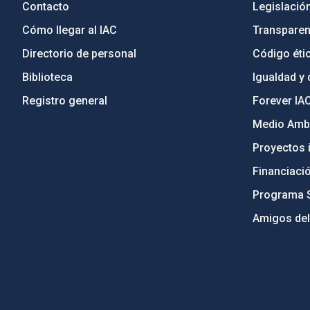
Contacto
Legislació
Cómo llegar al IAC
Transparen
Directorio de personal
Código étic
Biblioteca
Igualdad y 
Registro general
Forever IA
Medio Ambi
Proyectos i
Financiaci
Programa 
Amigos del
PostFooter > Newsletter link