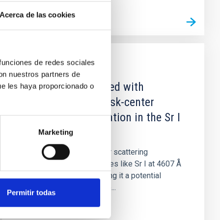
Acerca de las cookies
 funciones de redes sociales
PUBLICACIÓN
con nuestros partners de
Comparing Observed with
ue les haya proporcionado o
Simulated Solar-disk-center
Scattering Polarization in the Sr I
4607 Å Line
Marketing
Solar magnetic fields alter scattering
polarization in spectral lines like Sr I at 4607 Å
via the Hanle effect, making it a potential
diagnostic for small-scale...
Permitir todas