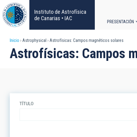
Pasar
al
Instituto de Astrofísica
contenido
de Canarias • IAC
PRESENTACIÓN
principal
Navega
Sobrescribir
Inicio
Astrophysical
Astrofísicas: Campos magnéticos solares
principa
Astrofísicas: Campos m
enlaces
de
ayuda
a
TÍTULO
la
navegación