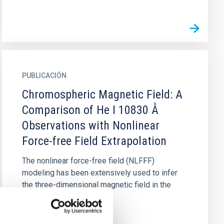
PUBLICACIÓN
Chromospheric Magnetic Field: A
Comparison of He I 10830 Å
Observations with Nonlinear
Force-free Field Extrapolation
The nonlinear force-free field (NLFFF)
modeling has been extensively used to infer
the three-dimensional magnetic field in the
solar corona. One of the...