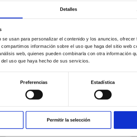
Detalles
s
b se usan para personalizar el contenido y los anuncios, ofrecer
CHARLA
s, compartimos información sobre el uso que haga del sitio web 
Collapsograms: measurement of
 análisis web, quienes pueden combinarla con otra información q
r del uso que haya hecho de sus servicios.
low signal-to-noise-ratio solar p
modes in spatially-resolved
helioseismic data
Preferencias
Estadística
1.- I will give an overview of WeCAPP
(Wendelstein Calar Alto Pixellensing Project), a
microlensing survey towards the Andromeda
galaxy. WeCAPP monitored the...
Permitir la selección