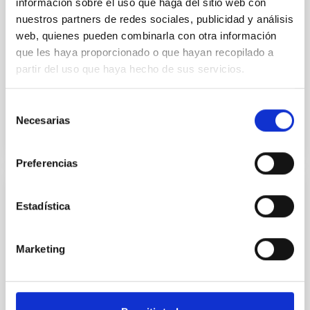
información sobre el uso que haga del sitio web con
Lines
nuestros partners de redes sociales, publicidad y análisis
A major challenge in solar physics is to obtain
web, quienes pueden combinarla con otra información
empirical information on the magnetic field of the
que les haya proporcionado o que hayan recopilado a
million-degree plasma of the solar corona. To this
partir del uso que haya hecho de sus servicios.
end, we...
Selección
Necesarias
de
consentimiento
Preferencias
PUBLICACIÓN
Estadística
Deciphering Solar Coronal Heating:
Energizing Small-scale Loops through
Marketing
Surface Convection
The solar atmosphere is filled with clusters of hot
small-scale loops commonly known as coronal bright