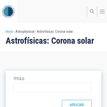
Pasar
al
contenido
principal
Sobrescribir
Inicio
Astrophysical
Astrofísicas: Corona solar
Astrofísicas: Corona solar
enlaces
de
ayuda
a
la
TÍTULO
navegación