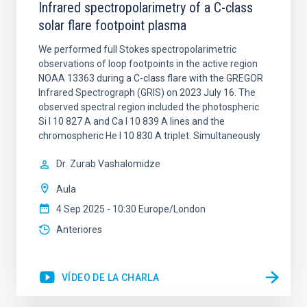
Infrared spectropolarimetry of a C-class
solar flare footpoint plasma
We performed full Stokes spectropolarimetric
observations of loop footpoints in the active region
NOAA 13363 during a C-class flare with the GREGOR
Infrared Spectrograph (GRIS) on 2023 July 16. The
observed spectral region included the photospheric
Si I 10 827 A and Ca I 10 839 A lines and the
chromospheric He I 10 830 A triplet. Simultaneously
Dr.
Zurab Vashalomidze
Aula
4 Sep 2025 - 10:30 Europe/London
Anteriores
VÍDEO DE LA CHARLA