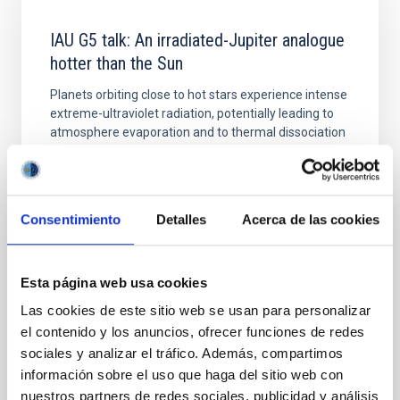
IAU G5 talk: An irradiated-Jupiter analogue
hotter than the Sun
Planets orbiting close to hot stars experience intense
extreme-ultraviolet radiation, potentially leading to
atmosphere evaporation and to thermal dissociation
of molecules. However, this extreme regime remains
mainly unexplored due to observational challenges.
Only a single known ultra-hot giant planet, KELT-9b,
receives enough ultraviolet
Consentimiento
Detalles
Acerca de las cookies
Dr.
Na'ama Hallakoun
Online
Esta página web usa cookies
26 Sep 2023 - 17:00 Europe/London
Las cookies de este sitio web se usan para personalizar
Anteriores
el contenido y los anuncios, ofrecer funciones de redes
sociales y analizar el tráfico. Además, compartimos
información sobre el uso que haga del sitio web con
VÍDEO DE LA CHARLA
nuestros partners de redes sociales, publicidad y análisis