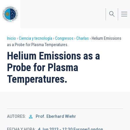
Pasar
al
contenido
principal
Sobrescribir
Inicio
Ciencia y tecnología
Congresos
Charlas
Helium Emissions
as a Probe for Plasma Temperatures.
enlaces
Helium Emissions as a
de
Probe for Plasma
ayuda
Temperatures.
a
la
navegación
AUTORES
Prof.
Eberhard Wiehr
FECHA Y HORA
4 Jun 2013 - 12:30 Europe/London