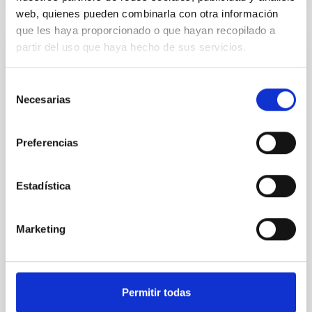
web, quienes pueden combinarla con otra información
que les haya proporcionado o que hayan recopilado a
partir del uso que haya hecho de sus servicios.
SMACK 20: Inversion codes to solve the
Radiative Transfer Equation in Solar
Selección
Physics
Necesarias
de
We divide this talk into two parts. In the first part, we
consentimiento
will introduce the numerical codes we use, mainly in
Preferencias
solar physics, to infer information about the solar
atmosphere from spectro-polarimetric observations.
In particular, we will present a new version that was
Estadística
recently developed (see Ruiz Cobo et al., 2022). In the
second part of the talk
Marketing
Carlos Cristo
Quintero Noda
Online
2 Mayo 2023 - 12:30 Europe/London
Permitir todas
Anteriores