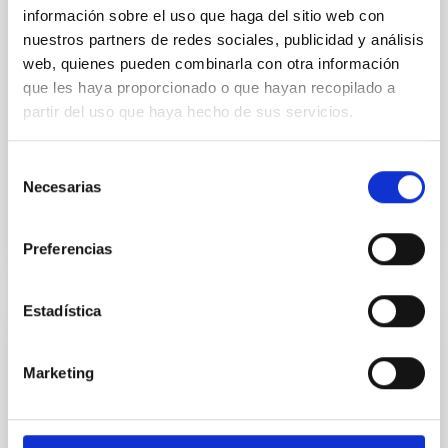
Ia from the Dark Energy Survey: Survey
información sobre el uso que haga del sitio web con
nuestros partners de redes sociales, publicidad y análisis
Overview, Performance, and Supernova
web, quienes pueden combinarla con otra información
Spectroscopy
que les haya proporcionado o que hayan recopilado a
We present details on the observing strategy, data-
partir del uso que haya hecho de sus servicios.
processing techniques, and spectroscopic targeting
algorithms for the first three years of operation for
Selección
the...
Necesarias
de
consentimiento
Preferencias
Estadística
PUBLICACIÓN
Marketing
Fitting of supernovae without dark energy
With data from Pantheon, we have at our disposal a
sample of more than a 1000 supernovae Ia covering