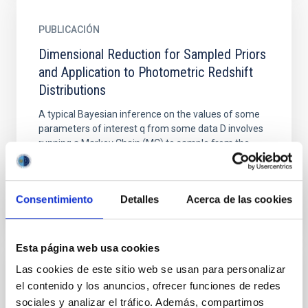
PUBLICACIÓN
Dimensional Reduction for Sampled Priors
and Application to Photometric Redshift
Distributions
A typical Bayesian inference on the values of some
parameters of interest q from some data D involves
running a Markov Chain (MC) to sample from the
posterior p...
Consentimiento
Detalles
Acerca de las cookies
Esta página web usa cookies
Las cookies de este sitio web se usan para personalizar
PUBLICACIÓN
el contenido y los anuncios, ofrecer funciones de redes
First Cosmology Results using Supernovae
sociales y analizar el tráfico. Además, compartimos