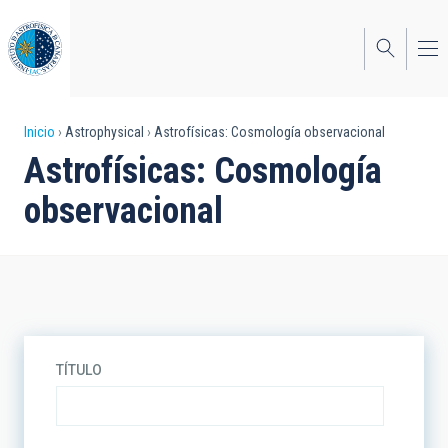
Pasar
al
contenido
principal
Sobrescribir
Inicio
Astrophysical
Astrofísicas: Cosmología observacional
Astrofísicas: Cosmología
enlaces
observacional
de
ayuda
a
la
navegación
TÍTULO