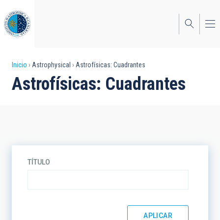
Pasar
al
contenido
principal
Sobrescribir
Inicio
Astrophysical
Astrofísicas: Cuadrantes
Astrofísicas: Cuadrantes
enlaces
de
ayuda
a
la
TÍTULO
navegación