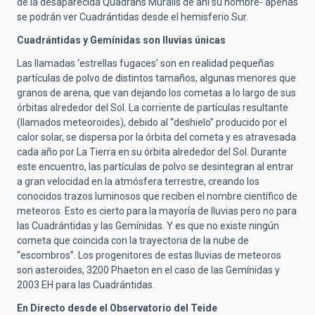
de la desaparecida Quadrans Muralis de ahí su nombre- apenas
se podrán ver Cuadrántidas desde el hemisferio Sur.
Cuadrántidas y Gemínidas son lluvias únicas
Las llamadas ‘estrellas fugaces’ son en realidad pequeñas
partículas de polvo de distintos tamaños, algunas menores que
granos de arena, que van dejando los cometas a lo largo de sus
órbitas alrededor del Sol. La corriente de partículas resultante
(llamados meteoroides), debido al “deshielo” producido por el
calor solar, se dispersa por la órbita del cometa y es atravesada
cada año por La Tierra en su órbita alrededor del Sol. Durante
este encuentro, las partículas de polvo se desintegran al entrar
a gran velocidad en la atmósfera terrestre, creando los
conocidos trazos luminosos que reciben el nombre científico de
meteoros. Esto es cierto para la mayoría de lluvias pero no para
las Cuadrántidas y las Gemínidas. Y es que no existe ningún
cometa que coincida con la trayectoria de la nube de
“escombros”. Los progenitores de estas lluvias de meteoros
son asteroides, 3200 Phaeton en el caso de las Gemínidas y
2003 EH para las Cuadrántidas.
En Directo desde el Observatorio del Teide