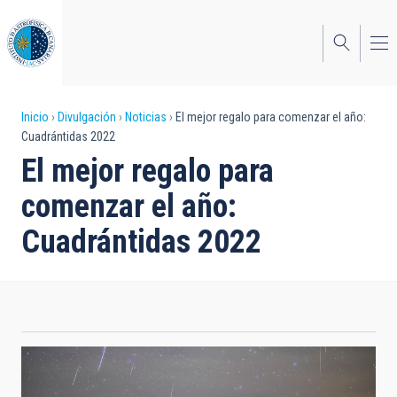
Pasar
al
contenido
principal
Sobrescribir
Inicio
Divulgación
Noticias
El mejor regalo para comenzar el año:
Cuadrántidas 2022
enlaces
El mejor regalo para
de
comenzar el año:
ayuda
Cuadrántidas 2022
a
la
navegación