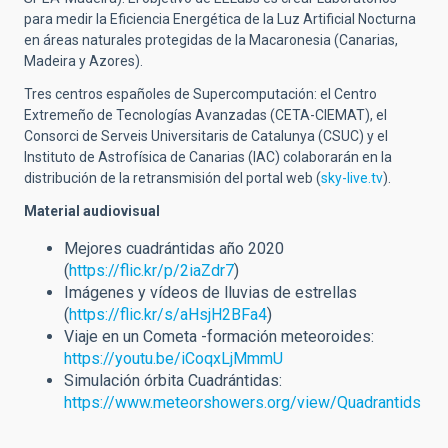
para medir la Eficiencia Energética de la Luz Artificial Nocturna
en áreas naturales protegidas de la Macaronesia (Canarias,
Madeira y Azores).
Tres centros españoles de Supercomputación: el Centro
Extremeño de Tecnologías Avanzadas (CETA-CIEMAT), el
Consorci de Serveis Universitaris de Catalunya (CSUC) y el
Instituto de Astrofísica de Canarias (IAC) colaborarán en la
distribución de la retransmisión del portal web (
sky-live.tv
).
Material audiovisual
Mejores cuadrántidas año 2020
(
https://flic.kr/p/2iaZdr7
)
Imágenes y vídeos de lluvias de estrellas
(
https://flic.kr/s/aHsjH2BFa4
)
Viaje en un Cometa -formación meteoroides:
https://youtu.be/iCoqxLjMmmU
Simulación órbita Cuadrántidas:
https://www.meteorshowers.org/view/Quadrantids