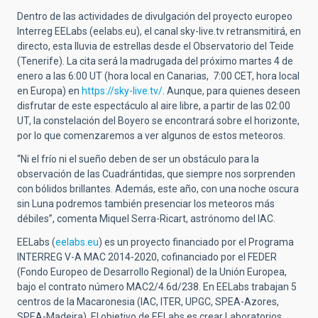
Dentro de las actividades de divulgación del proyecto europeo
Interreg EELabs (eelabs.eu), el canal sky-live.tv retransmitirá, en
directo, esta lluvia de estrellas desde el Observatorio del Teide
(Tenerife). La cita será la madrugada del próximo martes 4 de
enero a las 6:00 UT (hora local en Canarias, 7:00 CET, hora local
en Europa) en
https://sky-live.tv/
. Aunque, para quienes deseen
disfrutar de este espectáculo al aire libre, a partir de las 02:00
UT, la constelación del Boyero se encontrará sobre el horizonte,
por lo que comenzaremos a ver algunos de estos meteoros.
“Ni el frío ni el sueño deben de ser un obstáculo para la
observación de las Cuadrántidas, que siempre nos sorprenden
con bólidos brillantes. Además, este año, con una noche oscura
sin Luna podremos también presenciar los meteoros más
débiles”, comenta Miquel Serra-Ricart, astrónomo del IAC.
EELabs (
eelabs.eu
) es un proyecto financiado por el Programa
INTERREG V-A MAC 2014-2020, cofinanciado por el FEDER
(Fondo Europeo de Desarrollo Regional) de la Unión Europea,
bajo el contrato número MAC2/4.6d/238. En EELabs trabajan 5
centros de la Macaronesia (IAC, ITER, UPGC, SPEA-Azores,
SPEA-Madeira). El objetivo de EELabs es crear Laboratorios