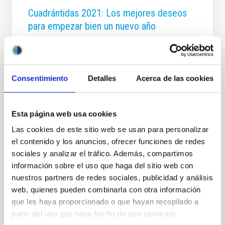
Cuadrántidas 2021: Los mejores deseos
para empezar bien un nuevo año
Este evento astronómico será retransmitido en
directo la madrugada del 3 de enero desde los
Observatorios de Canarias, a través del canal sky-
live.tv, con la colaboración del proyecto europeo
Consentimiento
Detalles
Acerca de las cookies
Interreg EELabs y el Servicio de Innovación del
Cabildo Insular de La Palma. Después de los
impresionantes datos de la actividad de las
Esta página web usa cookies
Gemínidas 2020 (la última gran lluvia de estrellas del
año), las expectativas para las Cuadrántidas son muy
Las cookies de este sitio web se usan para personalizar
altas. Aunque, en esta ocasión, la Luna dificultará la
el contenido y los anuncios, ofrecer funciones de redes
visión de los meteoros más débiles. Generalmente,
sociales y analizar el tráfico. Además, compartimos
Gemínidas y Cuadrántidas presentan una actividad
información sobre el uso que haga del sitio web con
que roza
nuestros partners de redes sociales, publicidad y análisis
web, quienes pueden combinarla con otra información
Fecha de publicación
31/12/2020
que les haya proporcionado o que hayan recopilado a
partir del uso que haya hecho de sus servicios.