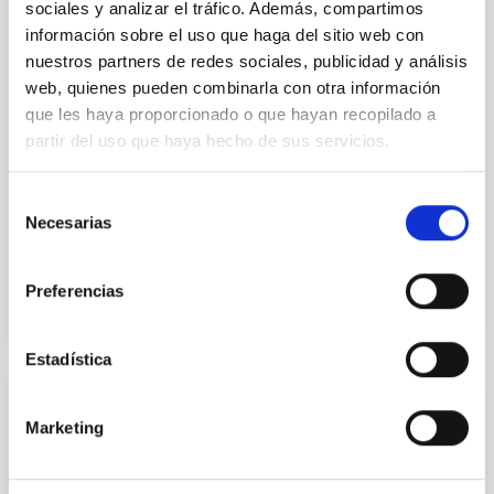
sociales y analizar el tráfico. Además, compartimos
PUBLICACIÓN
información sobre el uso que haga del sitio web con
Disk Galaxies Are Self-similar: The
nuestros partners de redes sociales, publicidad y análisis
Universality of the H I-to-Halo Mass Ratio
web, quienes pueden combinarla con otra información
for Isolated Disks
que les haya proporcionado o que hayan recopilado a
partir del uso que haya hecho de sus servicios.
Observed scaling relations in galaxies between
baryons and dark matter global properties are key to
shed light on the process of galaxy formation and on
Selección
the...
Necesarias
de
consentimiento
Preferencias
Estadística
NOTICIA
Marketing
Galaxias enanas: laboratorios privilegiados
para el estudio de la materia oscura