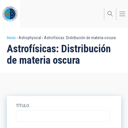
Pasar
al
contenido
principal
Sobrescribir
Inicio
Astrophysical
Astrofísicas: Distribución de materia oscura
Astrofísicas: Distribución
enlaces
de materia oscura
de
ayuda
a
la
navegación
TÍTULO