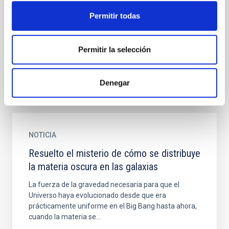
La revista Nature Astronomy publica hoy, en su
Permitir todas
colección de publicaciones y reseñas dedicada a las
galaxias enanas, un nuevo artículo escrito por
Giuseppina...
Permitir la selección
Denegar
NOTICIA
Resuelto el misterio de cómo se distribuye
la materia oscura en las galaxias
La fuerza de la gravedad necesaria para que el
Universo haya evolucionado desde que era
prácticamente uniforme en el Big Bang hasta ahora,
cuando la materia se...