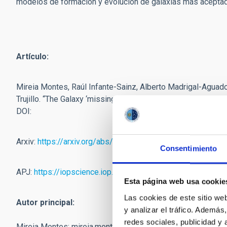
modelos de formación y evolución de galaxias
más aceptado
Artículo:
Mireia Montes, Raúl Infante-Sainz, Alberto Madrigal-Aguado,
Trujillo. “The Galaxy ‘missing dark matter’ NGC1052-DF4 is u
DOI:
Arxiv:
https://arxiv.org/abs/2010.09719
Consentimiento
APJ:
https://iopscience.iop.org/journal/0004-637X
Esta página web usa cookie
Las cookies de este sitio we
Autor principal:
y analizar el tráfico. Ademá
redes sociales, publicidad y
Mireia Montes:
mireia.montes.quiles
[at]
gmail.com
(mireia[