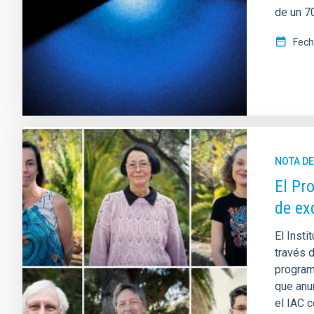
de un 7
Fech
NOTA D
El Pr
de ex
El Insti
través 
program
que anu
el IAC c