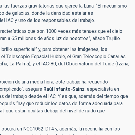
a las fuerzas gravitatorias que ejerce la Luna. “El mecanismo
po de galaxias, donde la densidad estelar es
 del IAC y uno de los responsables del trabajo.
características que son 1000 veces más tenues que el cielo
ran a 65 millones de años luz de nosotros”, añade Trujillo.
rillo superficial” y, para obtener las imágenes, los
el Telescopio Espacial Hubble, el Gran Telescopio Canarias
ía, La Palma), y el IAC-80, del Observatorio del Teide (Izaña,
sición de una media hora, este trabajo ha requerido
complicado”, asegura
Raúl Infante-Sainz
, especialista en
les del trabajo desde el IAC. Y es que, además del tiempo que
 después
“hay que reducir los datos de forma adecuada para
ial, que están ocultas debajo del nivel de ruido que
a oscura en
NGC1052-DF4 y, además, la reconcilia con los