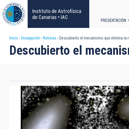
Pasar
al
Instituto de Astrofísica
contenido
de Canarias • IAC
PRESENTACIÓN
principal
Navega
Sobrescribir
Inicio
Divulgación
Noticias
Descubierto el mecanismo que elimina la m
principa
Descubierto el mecanism
enlaces
de
ayuda
a
la
navegación