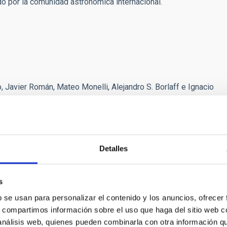
 por la comunidad astronómica internacional.
 Javier Román, Mateo Monelli, Alejandro S. Borlaff e Ignacio
ndergoing tidal disruption”. 2020,
The Astrophysical Journal.
Detalles
s
b se usan para personalizar el contenido y los anuncios, ofrecer
s, compartimos información sobre el uso que haga del sitio web 
 análisis web, quienes pueden combinarla con otra información q
dot]montes[dot]quiles[at]gmail[dot]com)