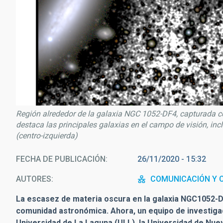
Región alrededor de la galaxia NGC 1052-DF4, capturada con
destaca las principales galaxias en el campo de visión, i
(centro-izquierda)
FECHA DE PUBLICACIÓN
26/11/2020 - 15:32
AUTORES
COMUNICACIÓN Y C
La escasez de materia oscura en la galaxia NGC1052-D
comunidad astronómica. Ahora, un equipo de investigado
Universidad de La Laguna (ULL), la Universidad de Nueva