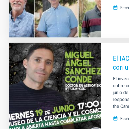
Fech
El IA
con u
El inve
sobre c
junio de
respons
the Cana
Fech