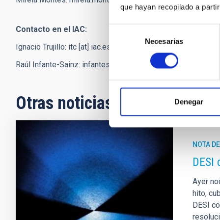
que hayan recopilado a parti
Contacto en el IAC:
Selección
Necesarias
de
Ignacio Trujillo:
itc
[at]
iac.es
(itc[at]iac[dot]es)
consentimiento
Raúl Infante-Sainz:
infantesainz
[at]
gmail.com
(infantesainz
Otras noticias relacionadas
Denegar
NOTA D
DESI 
Ayer no
hito, cu
DESI co
resoluci