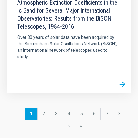
Atmospheric Extinction Coefficients in the
Ic Band for Several Major International
Observatories: Results from the BiSON
Telescopes, 1984-2016
Over 30 years of solar data have been acquired by
the Birmingham Solar Oscillations Network (BiSON),
an international network of telescopes used to
study...
Paginación
Página
1
Página
2
Página
3
Página
4
Página
5
Página
6
Página
7
Página
8
actual
Siguiente
›
última
»
página
página