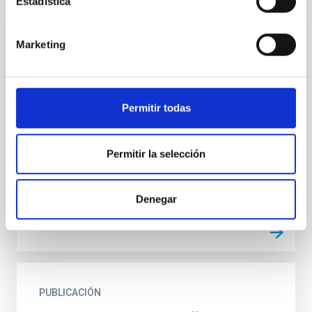
Estadística
PUBLICACIÓN
Marketing
Atmospheric and seeing forecast: WRF
model validation with in situ
measurements at ORM
Permitir todas
We present a comparison between in situ
measurements and forecasted data at the
Permitir la selección
Observatorio del Roque de Los Muchachos.
Forecasting is obtained with the...
Denegar
PUBLICACIÓN