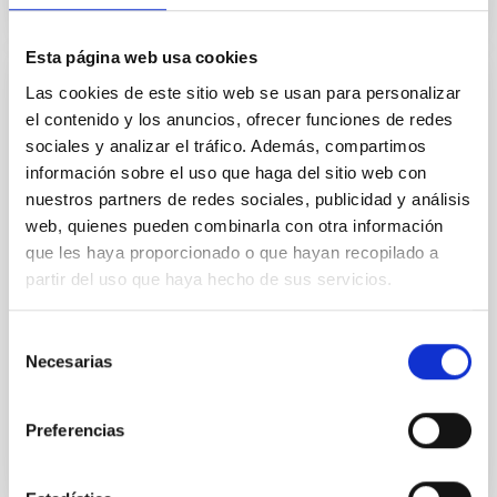
Esta página web usa cookies
Las cookies de este sitio web se usan para personalizar
CHARLA
el contenido y los anuncios, ofrecer funciones de redes
Astronomical Site's Characterization in the
sociales y analizar el tráfico. Además, compartimos
era of Extremely Large Telescopes: an
información sobre el uso que haga del sitio web con
overview of atmospheric turbulence
nuestros partners de redes sociales, publicidad y análisis
monitoring for Adaptive Optics
web, quienes pueden combinarla con otra información
que les haya proporcionado o que hayan recopilado a
performance simulations
partir del uso que haya hecho de sus servicios.
In the past years, intensive Site Characterization
campaigns have been performed to chose the sites
Selección
for the future giant ELTs. Various atmospheric
Necesarias
de
turbulence...
consentimiento
Preferencias