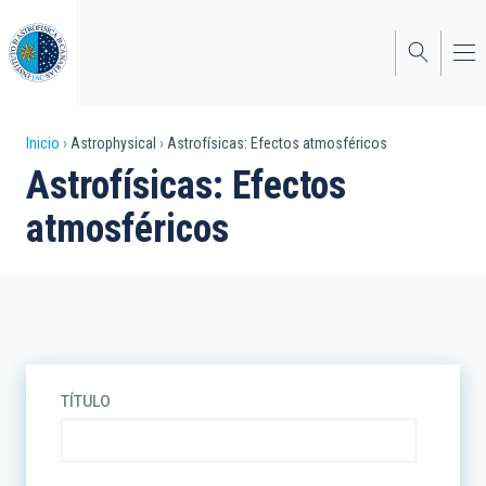
Pasar
al
contenido
principal
Sobrescribir
Inicio
Astrophysical
Astrofísicas: Efectos atmosféricos
Astrofísicas: Efectos
enlaces
atmosféricos
de
ayuda
a
la
navegación
TÍTULO