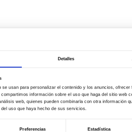
Detalles
tars we see in the sky today. For example, Betelgeuse, also kno
 binary star in the past. Its rapid rotation, peculiarly large Gala
s
b se usan para personalizar el contenido y los anuncios, ofrecer
s, compartimos información sobre el uso que haga del sitio web 
 análisis web, quienes pueden combinarla con otra información q
r del uso que haya hecho de sus servicios.
Preferencias
Estadística