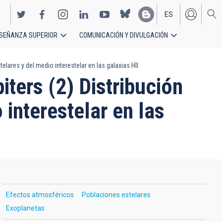
ES
SEÑANZA SUPERIOR
COMUNICACIÓN Y DIVULGACIÓN
EN
elares y del medio interestelar en las galaxias HII
iters (2) Distribución
 interestelar en las
Efectos atmosféricos
Poblaciones estelares
Exoplanetas