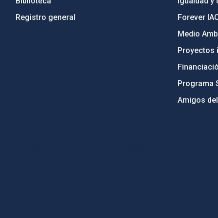
Biblioteca
Igualdad y 
Registro general
Forever IA
Medio Ambi
Proyectos i
Financiaci
Programa 
Amigos del
PostFooter > Newsletter link