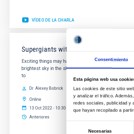
VÍDEO DE LA CHARLA
Supergiants with an Interesting Past
Consentimiento
Exciting things may have happened sometimes to the s
brightest sky in the sky (usually), may well have been a
to
Esta página web usa cookie
Dr.
Alexey Bobrick
Las cookies de este sitio we
y analizar el tráfico. Ademá
Online
redes sociales, publicidad y
13 Oct 2022 - 10:30 Europe/London
que hayan recopilado a parti
Anteriores
Selección
Necesarias
de