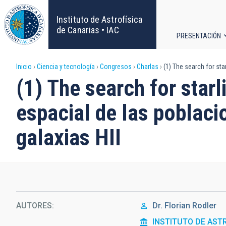
Pasar
al
Instituto de Astrofísica
contenido
de Canarias • IAC
PRESENTACIÓN
principal
Navega
Sobrescribir
Inicio
Ciencia y tecnología
Congresos
Charlas
(1) The search for star
principa
(1) The search for starl
enlaces
espacial de las poblacio
de
galaxias HII
ayuda
a
la
navegación
AUTORES
Dr.
Florian Rodler
INSTITUTO DE AST