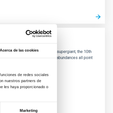
Acerca de las cookies
wn as Alpha-Ori, an M-type red supergiant, the 10th
ctic velocity, and unusual chemical abundances all point
 funciones de redes sociales
con nuestros partners de
ue les haya proporcionado o
Marketing