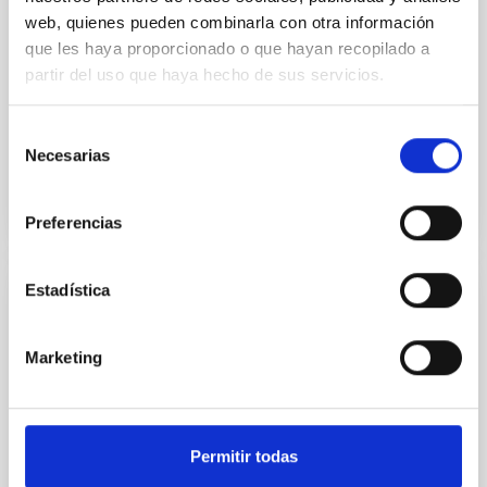
NLTE analysis of massive OB stars in open
web, quienes pueden combinarla con otra información
clusters
que les haya proporcionado o que hayan recopilado a
The paper presents a new method for deriving stellar
partir del uso que haya hecho de sus servicios.
masses and distances using the theory of radiatively
driven winds as presented by Kudritzki et al. (1989)...
Selección
Necesarias
de
consentimiento
Preferencias
Estadística
PUBLICACIÓN
Observations of massive OB stars
Marketing
Preliminary results are presented of spectroscopic
analysis of ten young stars in OB associations using
high resolution spectra and NLTE calculations. From
the...
Permitir todas