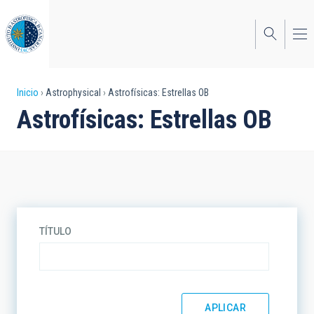
Pasar
al
contenido
principal
Sobrescribir
Inicio
Astrophysical
Astrofísicas: Estrellas OB
Astrofísicas: Estrellas OB
enlaces
de
ayuda
a
la
TÍTULO
navegación