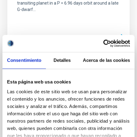
transiting planet in a P = 6.96 days orbit around a late
G-dwarf...
Consentimiento
Detalles
Acerca de las cookies
PUBLICACIÓN
The TESS-Keck Survey. II. An Ultra-short-
period Rocky Planet and Its Siblings
Esta página web usa cookies
Transiting the Galactic Thick-disk Star TOI-
Las cookies de este sitio web se usan para personalizar
561
el contenido y los anuncios, ofrecer funciones de redes
sociales y analizar el tráfico. Además, compartimos
We report the discovery of TOI-561, a multiplanet
información sobre el uso que haga del sitio web con
system in the galactic thick disk that contains a rocky,
nuestros partners de redes sociales, publicidad y análisis
ultra-short-period planet. This bright (V = 10.2)...
web, quienes pueden combinarla con otra información
que les haya proporcionado o que hayan recopilado a