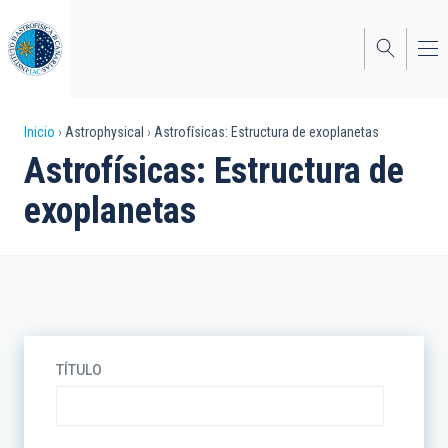
Pasar
al
contenido
principal
Sobrescribir
Inicio
Astrophysical
Astrofísicas: Estructura de exoplanetas
Astrofísicas: Estructura de
enlaces
exoplanetas
de
ayuda
a
la
navegación
TÍTULO