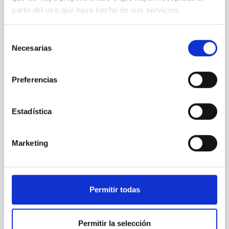
partir del uso que haya hecho de sus servicios.
Selección
Necesarias
de
consentimiento
PUBLICACIÓN
Preferencias
TOI-1634 b: An Ultra-short-period
Keystone Planet Sitting inside the M-dwarf
Radius Valley
Estadística
Studies of close-in planets orbiting M dwarfs have
suggested that the M-dwarf radius valley may be
Marketing
well explained by distinct formation timescales
between...
Permitir todas
Permitir la selección