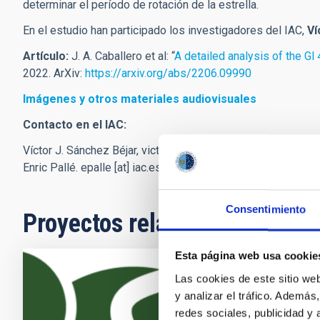
determinar el período de rotación de la estrella.
En el estudio han participado los investigadores del IAC,
Ví
Artículo:
J. A. Caballero et al: “
A detailed analysis of the Gl
2022. ArXiv:
https://arxiv.org/abs/2206.09990
Imágenes y otros materiales audiovisuales
Contacto en el IAC:
Víctor J. Sánchez Béjar,
victor.bejar
[at]
iac.es
(victor[dot]beja
Enric Pallé.
epalle
[at]
iac.es
(epalle[at]iac[dot]es)
Consentimiento
Proyectos relacionados
Esta página web usa cookie
Las cookies de este sitio we
Exoplanet
y analizar el tráfico. Ademá
redes sociales, publicidad y
La búsqueda d