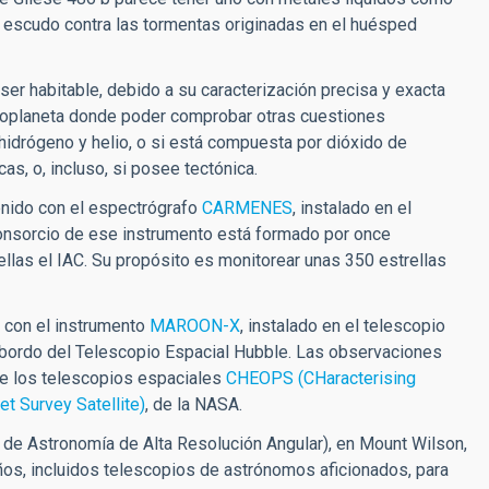
 escudo contra las tormentas originadas en el huésped
er habitable, debido a su caracterización precisa y exacta
exoplaneta donde poder comprobar otras cuestiones
hidrógeno y helio, o si está compuesta por dióxido de
s, o, incluso, si posee tectónica.
tenido con el espectrógrafo
CARMENES
, instalado en el
 consorcio de ese instrumento está formado por once
ellas el IAC. Su propósito es monitorear unas 350 estrellas
 con el instrumento
MAROON-X
, instalado en el telescopio
a bordo del Telescopio Espacial Hubble. Las observaciones
de los telescopios espaciales
CHEOPS (CHaracterising
et Survey Satellite)
, de la NASA.
 de Astronomía de Alta Resolución Angular), en Mount Wilson,
eños, incluidos telescopios de astrónomos aficionados, para