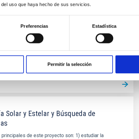
r del uso que haya hecho de sus servicios.
cubrimientos de planetas alrededor de otras estrellas
 exoplanetas), convirtiéndose en uno de los campos
entro de la Astrofísica moderna. En los últimos años
Preferencias
Estadística
mientos cada vez más numerosos de nuevos
y los últimos avances
 Bago
ón
Permitir la selección
a Solar y Estelar y Búsqueda de
tas
 principales de este proyecto son: 1) estudiar la