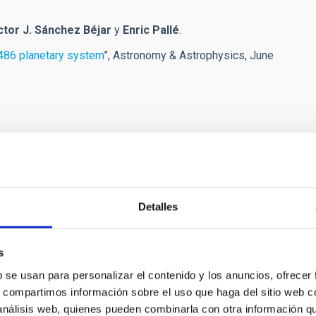
ctor J. Sánchez Béjar
y
Enric Pallé
.
 486 planetary system
”, Astronomy & Astrophysics, June
r[at]iac[dot]es)
Detalles
s
b se usan para personalizar el contenido y los anuncios, ofrecer
as y Astrobiología
s, compartimos información sobre el uso que haga del sitio web 
 análisis web, quienes pueden combinarla con otra información q
e vida en el Universo se ha visto impulsada por los