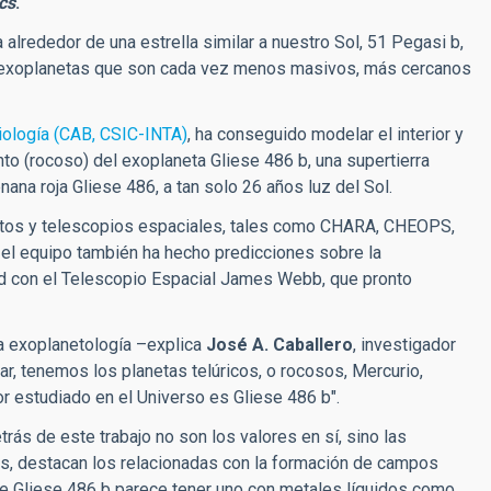
cs
.
alrededor de una estrella similar a nuestro Sol, 51 Pegasi b,
 exoplanetas que son cada vez menos masivos, más cercanos
iología (CAB, CSIC-INTA)
, ha conseguido modelar el interior y
nto (rocoso) del exoplaneta Gliese 486 b, una supertierra
nana roja Gliese 486, a tan solo 26 años luz del Sol.
entos y telescopios espaciales, tales como CHARA, CHEOPS,
l equipo también ha hecho
predicciones sobre la
dad con el Telescopio Espacial James Webb,
que pronto
la exoplanetología –explica
José A. Caballero
, investigador
ar, tenemos los planetas telúricos, o rocosos, Mercurio,
jor estudiado
en el Universo es Gliese 486 b".
rás de este trabajo no son los valores en sí, sino las
os, destacan los relacionadas con la formación de campos
ue Gliese 486 b parece tener uno con metales líquidos como