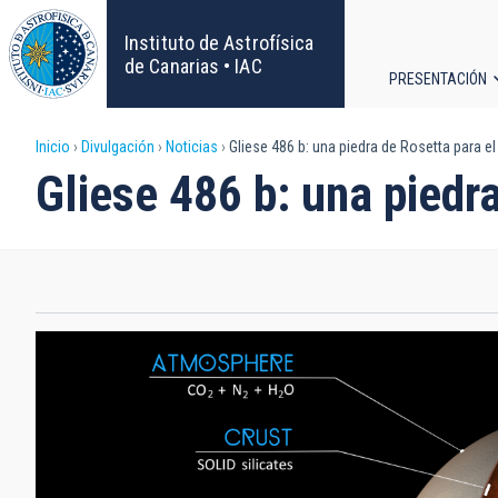
Pasar
al
Instituto de Astrofísica
contenido
de Canarias • IAC
PRESENTACIÓN
principal
Navega
Sobrescribir
Inicio
Divulgación
Noticias
Gliese 486 b: una piedra de Rosetta para e
principa
Gliese 486 b: una piedr
enlaces
de
ayuda
a
la
navegación