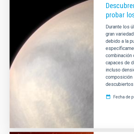
Descubren
probar lo
Durante los ú
gran variedad
debido a la 
específicame
combinación d
capaces de d
incluso densi
composición i
descubiertos 
Fecha de p