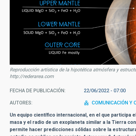
Reproducción artística de la hipotética atmósfera y estruct
http://rederarea.com
FECHA DE PUBLICACIÓN
22/06/2022 - 07:00
AUTORES
COMUNICACIÓN Y C
Un equipo científico internacional, en el que participa e
masa y el radio de un exoplaneta similar a la Tierra con
permite hacer predicciones sólidas sobre la estructura