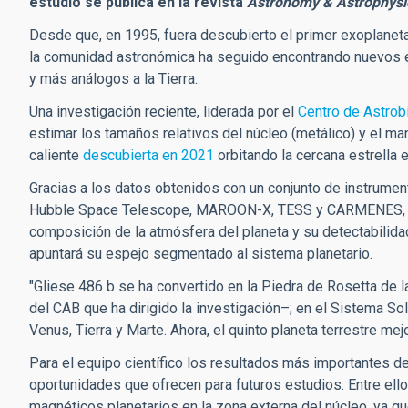
estudio se publica en la revista
Astronomy & Astrophysi
Desde que, en 1995, fuera descubierto el primer exoplaneta 
la comunidad astronómica ha seguido encontrando nuevos
y más análogos a la Tierra.
Una investigación reciente, liderada por el
Centro de Astrob
estimar los tamaños relativos del núcleo (metálico) y el ma
caliente
descubierta en 2021
orbitando la cercana estrella e
Gracias a los datos obtenidos con un conjunto de instrum
Hubble Space Telescope, MAROON-X, TESS y CARMENES, e
composición de la atmósfera del planeta y su detectabili
apuntará su espejo segmentado al sistema planetario.
"Gliese 486 b se ha convertido en la Piedra de Rosetta de 
del CAB que ha dirigido la investigación–; en el Sistema Sol
Venus, Tierra y Marte. Ahora,
el quinto planeta terrestre me
Para el equipo científico los resultados más importantes det
oportunidades que ofrecen para futuros estudios. Entre ell
magnéticos planetarios en la zona externa del núcleo, ya q