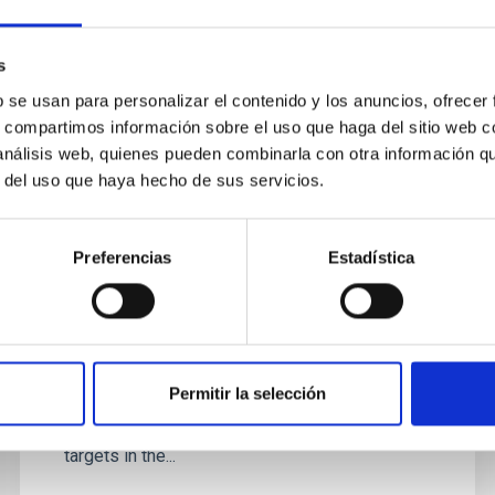
s
b se usan para personalizar el contenido y los anuncios, ofrecer
s, compartimos información sobre el uso que haga del sitio web 
 análisis web, quienes pueden combinarla con otra información q
r del uso que haya hecho de sus servicios.
PUBLICACIÓN
Wavelength Dependence of
Preferencias
Estadística
Activity-induced Photometric
Variations for Young Cool Stars in
Hyades
We investigate photometric variations due to
Permitir la selección
stellar activity that induce systematic radial-
velocity errors (so-called "jitter") for the four
targets in the...