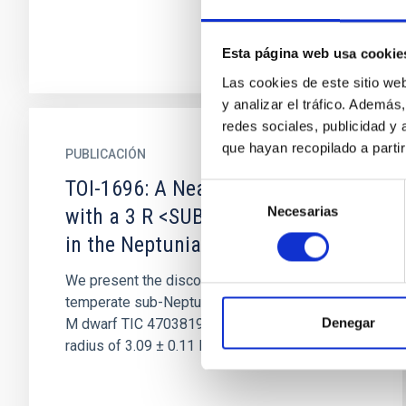
Esta página web usa cookie
Las cookies de este sitio we
y analizar el tráfico. Ademá
redes sociales, publicidad y
que hayan recopilado a parti
PUBLICACIÓN
TOI-1696: A Nearby M4 Dwarf
Selección
Necesarias
de
with a 3 R <SUB>⊕</SUB> Planet
consentimiento
in the Neptunian Desert
We present the discovery and validation of a
temperate sub-Neptune around the nearby mid-
Denegar
M dwarf TIC 470381900 (TOI-1696), with a
radius of 3.09 ± 0.11 R ⊕ and...