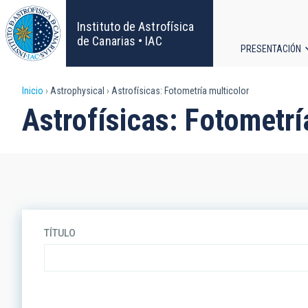
Pasar
al
Instituto de Astrofísica
contenido
de Canarias • IAC
PRESENTACIÓN
principal
Navega
Sobrescribir
Inicio
Astrophysical
Astrofísicas: Fotometría multicolor
principa
Astrofísicas: Fotometrí
enlaces
de
ayuda
a
TÍTULO
la
navegación