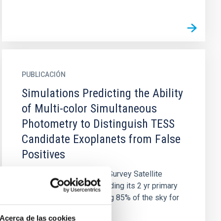
PUBLICACIÓN
Simulations Predicting the Ability
of Multi-color Simultaneous
Photometry to Distinguish TESS
Candidate Exoplanets from False
Positives
The Transiting Exoplanet Survey Satellite
(TESS) is currently concluding its 2 yr primary
science mission searching 85% of the sky for
transiting exoplanets...
Acerca de las cookies