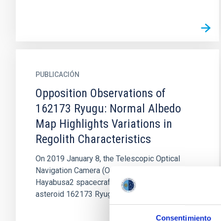
PUBLICACIÓN
Opposition Observations of
162173 Ryugu: Normal Albedo
Map Highlights Variations in
Regolith Characteristics
On 2019 January 8, the Telescopic Optical
Navigation Camera (ONC-T) on board the
Hayabusa2 spacecraft observed the Cb-type
asteroid 162173 Ryugu under near...
Consentimiento