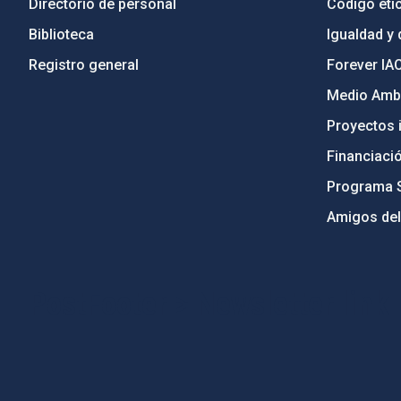
Directorio de personal
Código étic
Biblioteca
Igualdad y 
Registro general
Forever IA
Medio Ambi
Proyectos i
Financiaci
Programa 
Amigos del
PostFooter > Newsletter link