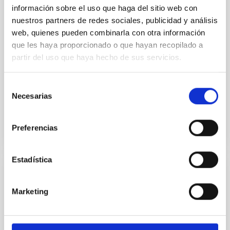
Extragalactic Radio Astronomy from an
información sobre el uso que haga del sitio web con
nuestros partners de redes sociales, publicidad y análisis
Armchair: Continuum Spectral Shapes of
web, quienes pueden combinarla con otra información
150 Faint Sources
que les haya proporcionado o que hayan recopilado a
We have used all available radio-source surveys to
partir del uso que haya hecho de sus servicios.
construct the continuum spectra for sources in an
area of 5 by 10 degrees near the North Ecliptic Pole
Selección
(NEP)...
Necesarias
de
consentimiento
Preferencias
Estadística
PUBLICACIÓN
Marketing
First Working Group Meeting on
Radioastronomical Databases
The aims, achievements and plans of the Working