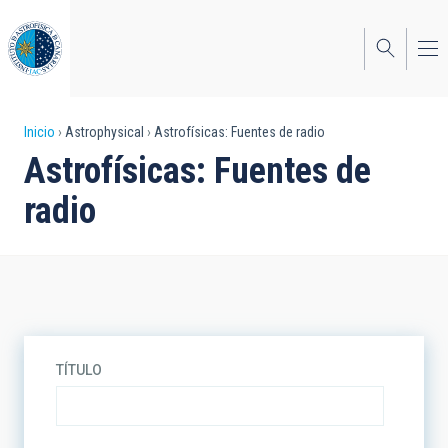
Pasar
al
contenido
principal
Sobrescribir
Inicio
Astrophysical
Astrofísicas: Fuentes de radio
Astrofísicas: Fuentes de
enlaces
radio
de
ayuda
a
la
navegación
TÍTULO