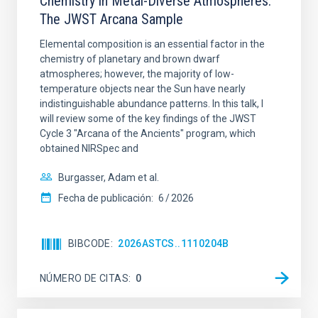
Chemistry in Metal-Diverse Atmospheres:
The JWST Arcana Sample
Elemental composition is an essential factor in the
chemistry of planetary and brown dwarf
atmospheres; however, the majority of low-
temperature objects near the Sun have nearly
indistinguishable abundance patterns. In this talk, I
will review some of the key findings of the JWST
Cycle 3 "Arcana of the Ancients" program, which
obtained NIRSpec and
Burgasser, Adam et al.
Fecha de publicación:
6
2026
BIBCODE
2026ASTCS..1110204B
NÚMERO DE CITAS
0