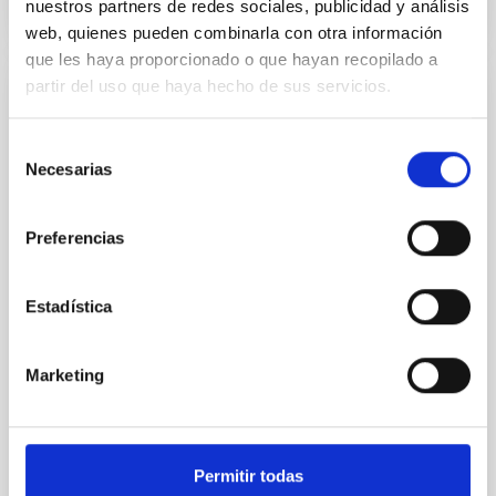
nuestros partners de redes sociales, publicidad y análisis
NÚMERO DE CITAS
0
web, quienes pueden combinarla con otra información
que les haya proporcionado o que hayan recopilado a
partir del uso que haya hecho de sus servicios.
SIN ÁRBITRO
The impact of Active Galactic Nuclei on
Selección
Habitable Worlds
Necesarias
de
consentimiento
While the influence of supermassive black hole
(SMBH) activity on habitability has garnered
Preferencias
attention, the specific effects of active galactic nuclei
(AGN) winds, particularly ultrafast outflows (UFOs),
on planetary atmospheres remain largely
Estadística
unexplored. This study aims to fill this gap by
investigating the relationship between SMBH mass
at the
Marketing
Waas, Jourdan et al.
Fecha de publicación:
6
2026
Permitir todas