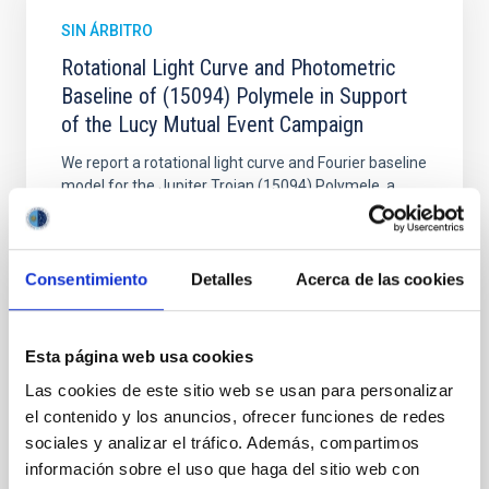
SIN ÁRBITRO
Rotational Light Curve and Photometric
Baseline of (15094) Polymele in Support
of the Lucy Mutual Event Campaign
We report a rotational light curve and Fourier baseline
model for the Jupiter Trojan (15094) Polymele, a
primary target of the NASA Lucy mission, obtained
on 2026 May 19─20 and May 21─22 UT with the
Two-meter Twin Telescope (TTT). Phase-Dispersion
Minimization over the combined two-night dataset
Consentimiento
Detalles
Acerca de las cookies
yields P rot = 5.762 ± 0.051 hr and a peak-to-peak
Alarcon, Miguel R. et al.
Esta página web usa cookies
Fecha de publicación:
5
2026
Las cookies de este sitio web se usan para personalizar
el contenido y los anuncios, ofrecer funciones de redes
sociales y analizar el tráfico. Además, compartimos
BIBCODE
2026RNAAS..10..143A
información sobre el uso que haga del sitio web con