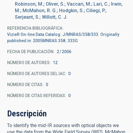
Robinson, M.; Oliver, S.; Vaccari, M.; Lari, C.; Irwin,
M.; McMahon, R. G.; Hodgkin, S.; Ciliegi, P.;
Serjeant, S.; Willott, C. J.
REFERENCIA BIBLIOGRÁFICA
VizieR On-line Data Catalog: J/MNRAS/358/333. Originally
published in: 2005MNRAS.358..333G
FECHA DE PUBLICACIÓN:
2
2006
NÚMERO DE AUTORES
12
NÚMERO DE AUTORES DEL IAC
0
NÚMERO DE CITAS
0
NÚMERO DE CITAS REFERIDAS
0
Descripción
To identify the mid-IR sources with optical objects we
use the data from the Wide Field Survey (WFS, McMahon