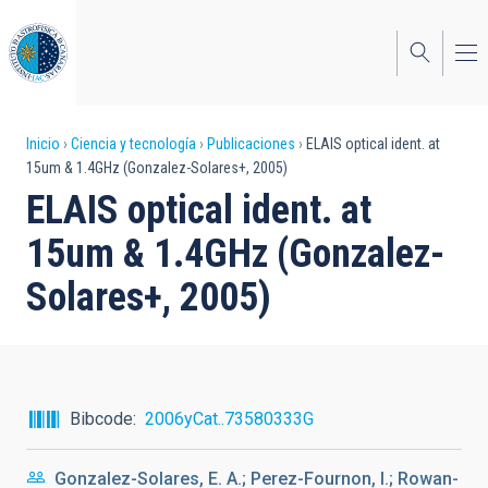
Pasar
al
contenido
principal
Sobrescribir
Inicio
Ciencia y tecnología
Publicaciones
ELAIS optical ident. at
15um & 1.4GHz (Gonzalez-Solares+, 2005)
enlaces
ELAIS optical ident. at
de
15um & 1.4GHz (Gonzalez-
ayuda
Solares+, 2005)
a
la
navegación
Bibcode
2006yCat..73580333G
Gonzalez-Solares, E. A.; Perez-Fournon, I.; Rowan-