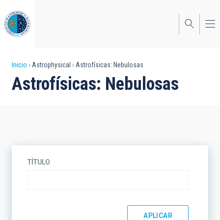
Pasar
al
contenido
principal
Sobrescribir
Inicio
Astrophysical
Astrofísicas: Nebulosas
Astrofísicas: Nebulosas
enlaces
de
ayuda
a
la
TÍTULO
navegación