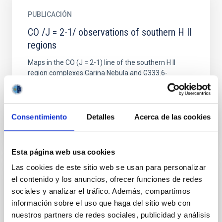
PUBLICACIÓN
CO /J = 2-1/ observations of southern H II
regions
Maps in the CO (J = 2-1) line of the southern H II
region complexes Carina Nebula and G333.6-
0.2/RCW 106 are presented and discussed. Results
for the Carina...
Consentimiento
Detalles
Acerca de las cookies
Esta página web usa cookies
Las cookies de este sitio web se usan para personalizar
el contenido y los anuncios, ofrecer funciones de redes
NOTICIA
sociales y analizar el tráfico. Además, compartimos
Desentrañan el enigma de los fulerenos en
información sobre el uso que haga del sitio web con
el espacio
nuestros partners de redes sociales, publicidad y análisis