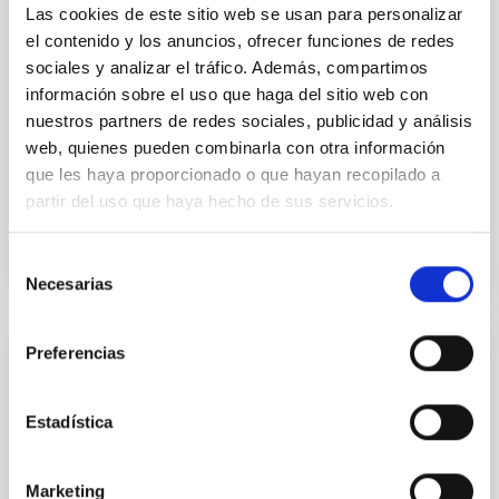
Las cookies de este sitio web se usan para personalizar
much more detail. The COS Legacy Spectroscopy
SurveY (CLASSY) is a treasury survey that
el contenido y los anuncios, ofrecer funciones de redes
sociales y analizar el tráfico. Además, compartimos
Dr.
Karla Z. Arellano-Cordova
información sobre el uso que haga del sitio web con
nuestros partners de redes sociales, publicidad y análisis
Pleyades
web, quienes pueden combinarla con otra información
5 Sep 2023 - 10:30 Europe/London
que les haya proporcionado o que hayan recopilado a
Anteriores
partir del uso que haya hecho de sus servicios.
Selección
VÍDEO DE LA CHARLA
Necesarias
de
consentimiento
Preferencias
Observing the polarized microwave sky: 10
years of the QUIJOTE experiment
Estadística
I will review the status of the QUIJOTE (Q-U-I JOint
TEnerife) experiment, a project led from the IAC with
the aim of characterising the polarisation of the
Marketing