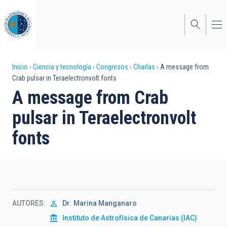
Pasar
al
contenido
principal
Sobrescribir
Inicio
Ciencia y tecnología
Congresos
Charlas
A message from
Crab pulsar in Teraelectronvolt fonts
enlaces
A message from Crab
de
pulsar in Teraelectronvolt
ayuda
fonts
a
la
navegación
AUTORES
Dr.
Marina Manganaro
Instituto de Astrofísica de Canarias (IAC)