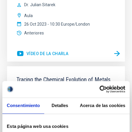
Dr.
Julian Sitarek
Aula
26 Oct 2023 - 10:30 Europe/London
Anteriores
VÍDEO DE LA CHARLA
Tracing the Chemical Evolution of Metals
in local Star-Forming Galaxies: aperture
effects and abundance patterns
Nebular emission lines are a powerful diagnostic tool
Consentimiento
Detalles
Acerca de las cookies
for tracing the chemical evolution in star-forming
galaxies (SFGs) across cosmic time. Due to their
proximity, SGFs are ideal for studying the physical
Esta página web usa cookies
properties, stellar population, and nebular gas in