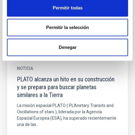
PLAnetary Transits and Oscillations of stars (PLATO)
Permitir todas
es la tercera misión de clase media del programa
Cosmic Vision de la ESA. Su objetivo es descubrir y...
Permitir la selección
Denegar
NOTICIA
PLATO alcanza un hito en su construcción
y se prepara para buscar planetas
similares a la Tierra
La misión espacial PLATO ( PLAnetary Transits and
Oscillations of stars ), liderada por la Agencia
Espacial Europea (ESA), ha superado recientemente
una de las...