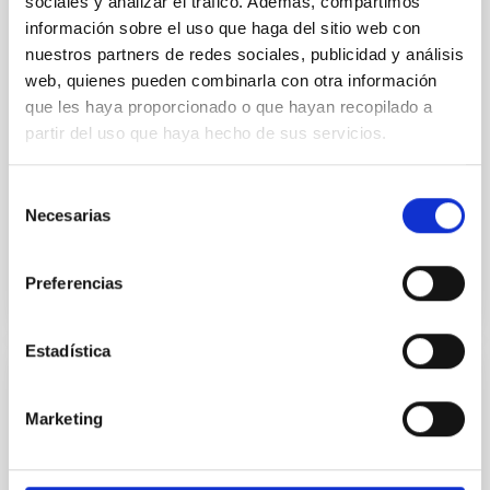
sociales y analizar el tráfico. Además, compartimos
información sobre el uso que haga del sitio web con
Gliese 12 b: A Temperate Earth-sized
nuestros partners de redes sociales, publicidad y análisis
Planet at 12 pc Ideal for Atmospheric
web, quienes pueden combinarla con otra información
Transmission Spectroscopy
que les haya proporcionado o que hayan recopilado a
Recent discoveries of Earth-sized planets transiting
partir del uso que haya hecho de sus servicios.
nearby M dwarfs have made it possible to
characterize the atmospheres of terrestrial planets
Selección
via follow-up...
Necesarias
de
consentimiento
Preferencias
Estadística
PROYECTO
Marketing
PLATO (PLAnetary Transits and
Oscillations of stars)