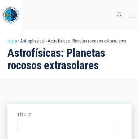
Pasar
al
contenido
principal
Sobrescribir
Inicio
Astrophysical
Astrofísicas: Planetas rocosos extrasolares
Astrofísicas: Planetas
enlaces
rocosos extrasolares
de
ayuda
a
la
navegación
TÍTULO