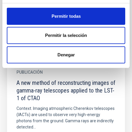
Using ~320h of good-quality Crab data from Feb
2007 to Apr 2014 the MAGIC telescopes measured
the most energetic pulsed photons from a pulsar to
Permitir todas
date. The new...
Permitir la selección
Denegar
PUBLICACIÓN
A new method of reconstructing images of
gamma-ray telescopes applied to the LST-
1 of CTAO
Context. Imaging atmospheric Cherenkov telescopes
(IACTs) are used to observe very high-energy
photons from the ground. Gamma rays are indirectly
detected...