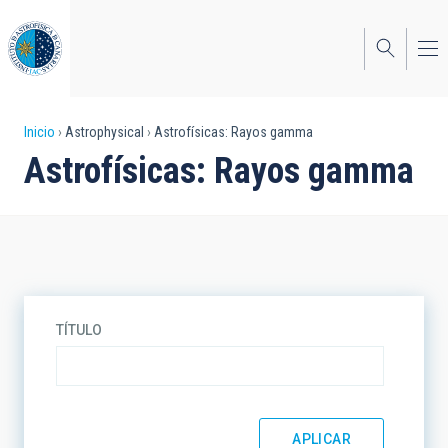
Pasar
al
contenido
principal
Sobrescribir
Inicio
Astrophysical
Astrofísicas: Rayos gamma
Astrofísicas: Rayos gamma
enlaces
de
ayuda
a
la
TÍTULO
navegación