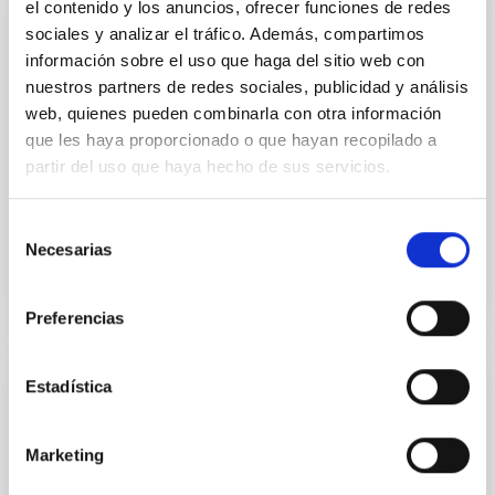
el contenido y los anuncios, ofrecer funciones de redes
PUBLICACIÓN
sociales y analizar el tráfico. Además, compartimos
A mean redshift of 2.8 for Swift gamma-
información sobre el uso que haga del sitio web con
nuestros partners de redes sociales, publicidad y análisis
ray bursts
web, quienes pueden combinarla con otra información
The exceptionally high luminosities of gamma-ray
que les haya proporcionado o que hayan recopilado a
bursts (GRBs), gradually emerging as extremely
partir del uso que haya hecho de sus servicios.
useful probes of star formation, make them
promising tools for...
Selección
Necesarias
de
consentimiento
Preferencias
Estadística
CHARLA
A message from Crab pulsar in
Marketing
Teraelectronvolt fonts