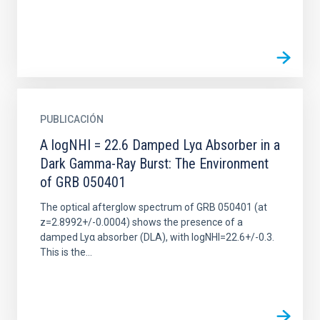
PUBLICACIÓN
A logNHI = 22.6 Damped Lyα Absorber in a
Dark Gamma-Ray Burst: The Environment
of GRB 050401
The optical afterglow spectrum of GRB 050401 (at
z=2.8992+/-0.0004) shows the presence of a
damped Lyα absorber (DLA), with logNHI=22.6+/-0.3.
This is the...