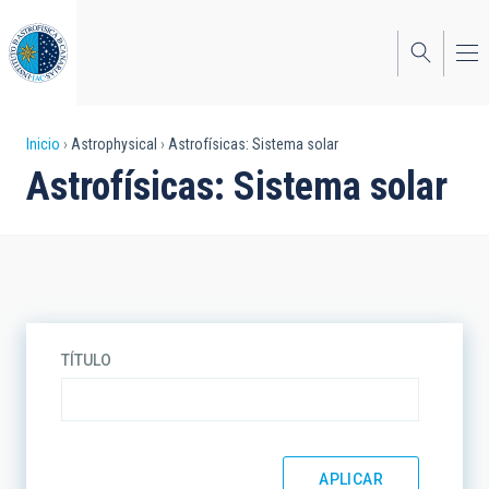
Pasar
al
contenido
principal
Sobrescribir
Inicio
Astrophysical
Astrofísicas: Sistema solar
Astrofísicas: Sistema solar
enlaces
de
ayuda
a
la
TÍTULO
navegación