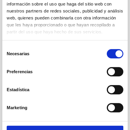
Concepts for future missions to search for
información sobre el uso que haga del sitio web con
technosignatures
nuestros partners de redes sociales, publicidad y análisis
web, quienes pueden combinarla con otra información
New and unique opportunities now exist to look for
que les haya proporcionado o que hayan recopilado a
technosignatures (TS) beyond traditional SETI radio
partir del uso que haya hecho de sus servicios.
searches, motivated by tremendous advances in
exoplanet...
Selección
Necesarias
de
consentimiento
Preferencias
Estadística
PUBLICACIÓN
Detection of the Irregular Shape of the
Southern Limb of Menoetius from
Marketing
Observations of the 2017-2018 Patroclus-
Menoetius Mutual Events