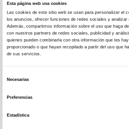
Esta página web usa cookies
Las cookies de este sitio web se usan para personalizar el c
los anuncios, ofrecer funciones de redes sociales y analizar e
EDICIÓN
Además, compartimos información sobre el uso que haga del
Ciencia GTC 2009-2014: gran ciencia para
con nuestros partners de redes sociales, publicidad y anális
un gran telescopio (pdf, 5,21 MB)
quienes pueden combinarla con otra información que les ha
proporcionado o que hayan recopilado a partir del uso que 
Ciencia GTC 2009-2014: gran ciencia para un gran
de sus servicios.
telescopio (pdf, 5,21 MB).
Selección
Necesarias
de
consentimiento
Preferencias
Paginación
Página
1
Página
2
Página
3
Página
4
Página
5
Página
6
Siguiente
›
última
»
actual
página
página
Estadística