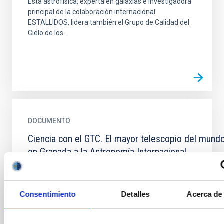
Esta astrofísica, experta en galaxias e investigadora
principal de la colaboración internacional
ESTALLIDOS, lidera también el Grupo de Calidad del
Cielo de los...
DOCUMENTO
Ciencia con el GTC. El mayor telescopio del mundo
en Granada a la Astronomía Internacional
IAC NOTICIAS. Edición especial. I Congreso Internacional sobre
con el Gran Telescopio CANARIAS (GTC).
Consentimiento
Detalles
Acerca de 
I_INTERNATIONAL_MEETING_ON_SCIENCE_WITH_T