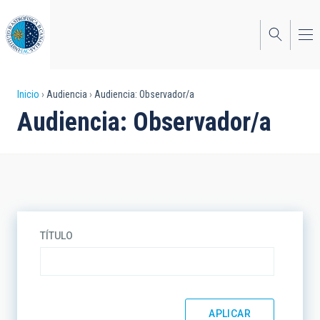
Pasar
al
contenido
principal
Sobrescribir
Inicio
Audiencia
Audiencia: Observador/a
Audiencia: Observador/a
enlaces
de
ayuda
a
la
TÍTULO
navegación