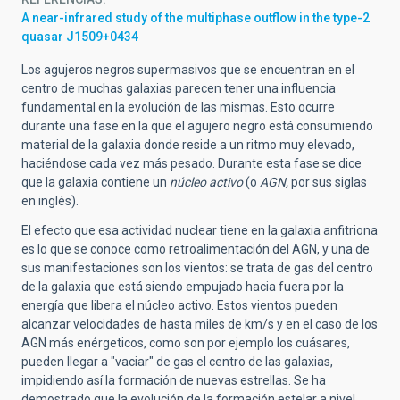
A near-infrared study of the multiphase outflow in the type-2
quasar J1509+0434
Los agujeros negros supermasivos que se encuentran en el
centro de muchas galaxias parecen tener una influencia
fundamental en la evolución de las mismas. Esto ocurre
durante una fase en la que el agujero negro está consumiendo
material de la galaxia donde reside a un ritmo muy elevado,
haciéndose cada vez más pesado. Durante esta fase se dice
que la galaxia contiene un
núcleo activo
(o
AGN,
por sus siglas
en inglés).
El efecto que esa actividad nuclear tiene en la galaxia anfitriona
es lo que se conoce como retroalimentación del AGN, y una de
sus manifestaciones son los vientos: se trata de gas del centro
de la galaxia que está siendo empujado hacia fuera por la
energía que libera el núcleo activo. Estos vientos pueden
alcanzar velocidades de hasta miles de km/s y en el caso de los
AGN más enérgeticos, como son por ejemplo los cuásares,
pueden llegar a "vaciar" de gas el centro de las galaxias,
impidiendo así la formación de nuevas estrellas. Se ha
demostrado que la evolución de la formación estelar a nivel