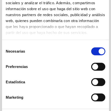
ÁMBITO
sociales y analizar el tráfico. Además, compartimos
CIENCIA Y TECNOLOGÍA
información sobre el uso que haga del sitio web con
nuestros partners de redes sociales, publicidad y análisis
web, quienes pueden combinarla con otra información
que les haya proporcionado o que hayan recopilado a
Astrofísica
Divulgación
partir del uso que haya hecho de sus servicios.
Público general
Científica/o
Tecnóloga/o
Observador/a
Institución/Empresa
Selección
Medios de comunicación
Necesarias
de
Formación y Evolución de Galaxias (FYEG)
consentimiento
Instrumentación infrarroja
Cuásares
Preferencias
Estadística
Otras noticias relacionadas
Marketing
El IAC impulsa la divulgación con su