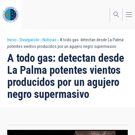
Pasar
al
contenido
principal
Sobrescribir
Inicio
Divulgación
Noticias
A todo gas: detectan desde La Palma
potentes vientos producidos por un agujero negro supermasivo
enlaces
A todo gas: detectan desde
de
La Palma potentes vientos
ayuda
producidos por un agujero
a
negro supermasivo
la
navegación