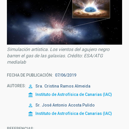
Simulación artística. Los vientos del agujero negro
barren el gas de las galaxias. Crédito: ESA/ATG
medialab
FECHA DE PUBLICACIÓN
07/06/2019
AUTORES
Sra.
Cristina
Ramos Almeida
Instituto de Astrofísica de Canarias (IAC)
Sr.
José Antonio
Acosta Pulido
Instituto de Astrofísica de Canarias (IAC)
REFERENCIAS