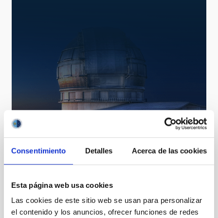
GTC
Gran Telescopio CANARIAS
Telescopio
Imagen
Espectrógrafo
Polarímetro
Consentimiento
Detalles
Acerca de las cookies
Nocturno
Ø 1040.00 cm
Esta página web usa cookies
TIPO DE NOTICIA
Las cookies de este sitio web se usan para personalizar
NOTA DE PRENSA
el contenido y los anuncios, ofrecer funciones de redes