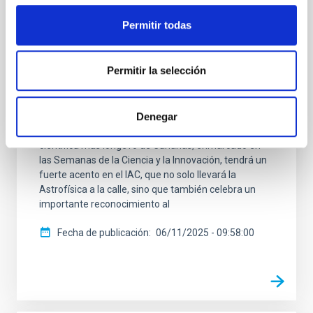
participación en la Feria de La Ciencia de
La Orotava
Permitir todas
El Instituto de Astrofísica de Canarias (IAC) reafirma
su compromiso con la divulgación científica con su
Permitir la selección
participación en la XXII Feria de la Ciencia de La
Orotava, que se celebrará el próximo domingo, 9 de
noviembre, en la Plaza de la Constitución de este
Denegar
municipio, en horario ininterrumpido de 10:30 a 18:30
horas. Este encuentro, el evento de divulgación
científica más longevo de Canarias, enmarcado en
las Semanas de la Ciencia y la Innovación, tendrá un
fuerte acento en el IAC, que no solo llevará la
Astrofísica a la calle, sino que también celebra un
importante reconocimiento al
Fecha de publicación
06/11/2025 - 09:58:00