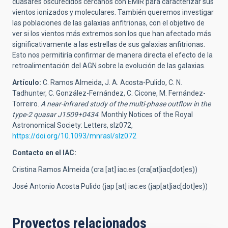
cuásares oscurecidos cercanos con EMIR para caracterizar sus
vientos ionizados y moleculares. También queremos investigar
las poblaciones de las galaxias anfitrionas, con el objetivo de
ver si los vientos más extremos son los que han afectado más
significativamente a las estrellas de sus galaxias anfitrionas.
Esto nos permitiría confirmar de manera directa el efecto de la
retroalimentación del AGN sobre la evolución de las galaxias.
Artículo:
C. Ramos Almeida, J. A. Acosta-Pulido, C. N.
Tadhunter, C. González-Fernández, C. Cicone, M. Fernández-
Torreiro.
A near-infrared study of the multi-phase outflow in the
type-2 quasar J1509+0434
. Monthly Notices of the Royal
Astronomical Society: Letters, slz072,
https://doi.org/10.1093/mnrasl/slz072
Contacto en el IAC:
Cristina Ramos Almeida (
cra
[at]
iac.es
(cra[at]iac[dot]es)
)
José Antonio Acosta Pulido (
jap
[at]
iac.es
(jap[at]iac[dot]es)
)
Proyectos relacionados